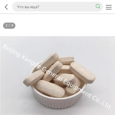
2
/
4