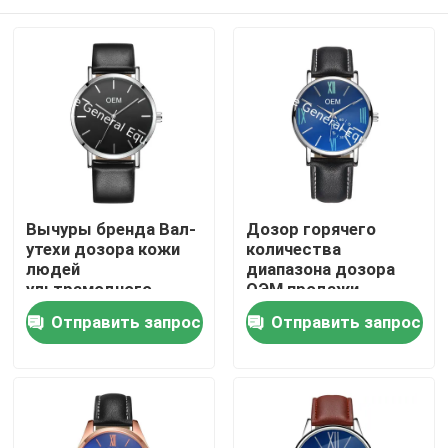
Вычуры бренда Вал-
Дозор горячего
утехи дозора кожи
количества
людей
диапазона дозора
ультрамодного
ОЭМ продажи
движения кварца
ВДЖ-8102
Дом
Отправить запрос
Отправить запрос
ВДЖ-6494 наручные
очаровательного
часы
высококачественного
высококачественной
высококачественного
Продукты
голубые и белые
кожаного НИЗКОГО
шкалы мужчины
изготовленный на
заказ для мужчины
О нас