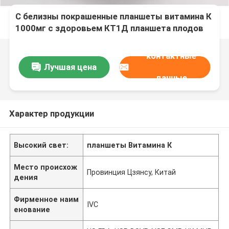
С белизны покрашенные планшеты витамина К
1000мг с здоровьем КТ1Д планшета плодов
шиповника 30мг иммунным
контактные
Лучшая цена
данные
Характер продукции
Высокий свет:
планшеты Витамина К
Место происхож
Провинция Цзянсу, Китай
дения
Фирменное наим
IVC
енование