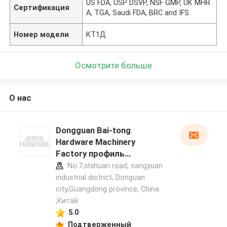
US FDA, USP DSVP, NSF GMP, UK MHR
Сертификация
A, TGA, Saudi FDA, BRC and IFS
Номер модели
КТ1Д
Осмотрите больше
О нас
Dongguan Bai-tong
Hardware Machinery
Factory профиль
производителя
No.7,shihuan road, sangyuan
industrial district, Donguan
city,Guangdong province, China
,Китай
5.0
Подтверженный