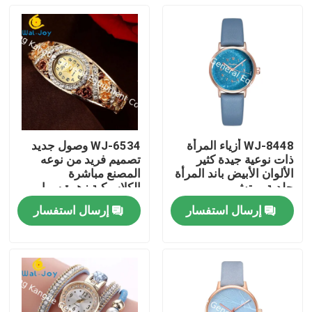
WJ-8448 أزياء المرأة
WJ-6534 وصول جديد
ذات نوعية جيدة كثير
تصميم فريد من نوعه
الألوان الأبيض باند المرأة
المصنع مباشرة
جلدية ووتش
الكلاسيكية زهرة سوار
ووتش
إرسال استفسار
إرسال استفسار
منزل، بيت
منتجات
معلومات عنا