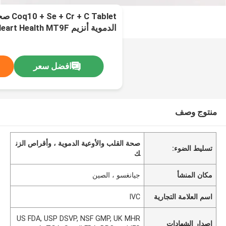
C Tablet
الدموية أنزيم Q10 Heart Health MT9F
افضل سعر
منتوج وصف
صحة القلب والأوعية الدموية ، وأقراص الزن
تسليط الضوء:
ك
مكان المنشأ
جيانغسو ، الصين
اسم العلامة التجارية
IVC
US FDA, USP DSVP, NSF GMP, UK MHR
إصدار الشهادات