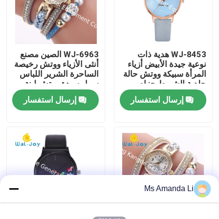
جولة في المعمل
WJ-8453 هدية ذات
WJ-6963 الصين مصنع
مراقبة الجودة
نوعية جيدة الأبيض أزياء
أنثى الأزياء ووتش رخيصة
المرأة سبيكة ووتش حالة
الساحرة الشرير اللباس
جلدية الشريط حزام
سوار سيدة ووتش لينة
اتصل بنا
ساعة
نسيج فتاة اليد
إرسال استفسار
إرسال استفسار
أخبار
حالات
اطلب اقتباس
Ms Amanda Li
IVC ملاحق