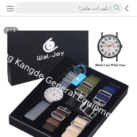
6
/
2