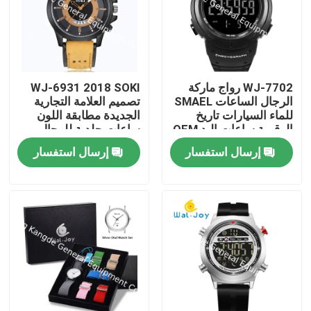
WJ-7702 رواج ماركة
WJ-6931 2018 SOKI
الرجال الساعات SMAEL
تصميم العلامة التجارية
للماء السيارات تاريخ
الجديدة مطابقة اللون
الرقمية ساعات اليد OEM
ساعات جلدية للرجال
مخصص شعار البلاستيك
ساعات الكوارتز مع
إرسال استفسار
إرسال استفسار
ساعات المعصم
التاريخ
منزل، بيت
منتجات
معلومات عنا