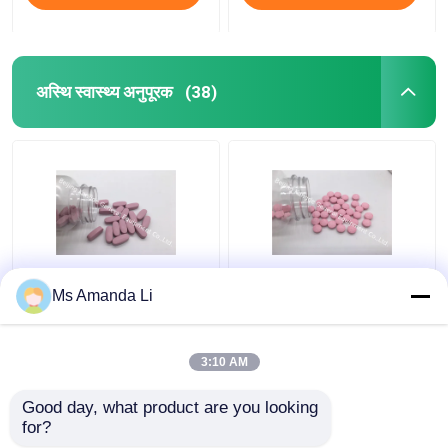
अस्थि स्वास्थ्य अनुपूरक
(38)
मल्टी मिनरल टेबलेट बोन हेल्थ
डेंटल हेल्थ सनशाइन बोन
Ms Amanda Li
सप्लीमेंट स्टॉप ब्लीडिंग BT7N
विटामिन सप्लीमेंट VT4Q,
च्यूएबल विटामिन डी टैबलेट
3:10 AM
सबसे अच्छी कीमत
सबसे अच्छी कीमत
Good day, what product are you looking 
for?