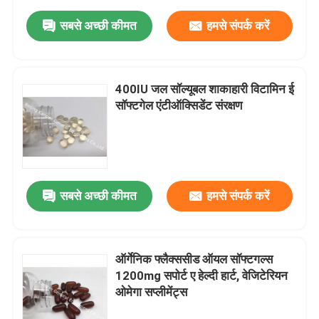
सबसे अच्छी कीमत
हमसे संपर्क करें
400IU जल ​​सॉल्यूबल शाकाहारी विटामिन ई
सॉफ्टगेल एंटीऑक्सिडेंट संरक्षण
सबसे अच्छी कीमत
हमसे संपर्क करें
ऑर्गेनिक फ्लैक्ससीड ऑयल सॉफ्टगल्स
1200mg सपोर्ट ए हेल्दी हार्ट, वेजिटेरियन
ओमेगा सप्लीमेंट्स