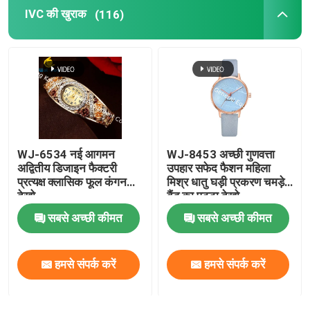
IVC की खुराक
(116)
नेत्र स्वास्थ्य की खुराक
चबाने योग्य शीतल
शाकाहारी शीतल
WJ-6534 नई आगमन
WJ-8453 अच्छी गुणवत्ता
मछली के तेल की खुराक
अद्वितीय डिजाइन फैक्टरी
उपहार सफेद फैशन महिला
प्रत्यक्ष क्लासिक फूल कंगन
मिश्र धातु घड़ी प्रकरण चमड़े
देखो
बैंड का पट्टा देखो
तंत्रिका तंत्र की खुराक
सबसे अच्छी कीमत
सबसे अच्छी कीमत
महिलाओं के स्वास्थ्य की खुराक
हमसे संपर्क करें
हमसे संपर्क करें
विटामिन ई अनुपूरक