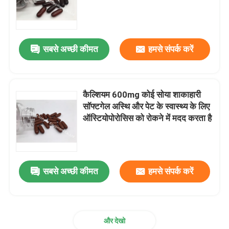
कारखाना भ्रमण
सबसे अच्छी कीमत
हमसे संपर्क करें
गुणवत्ता नियंत्रण
संपर्क करें
कैल्शियम 600mg कोई सोया शाकाहारी
सॉफ्टगेल अस्थि और पेट के स्वास्थ्य के लिए
ऑस्टियोपोरोसिस को रोकने में मदद करता है
समाचार
मामलों
सबसे अच्छी कीमत
हमसे संपर्क करें
एक उद्धरण की विनती करे
और देखो
IVC की खुराक