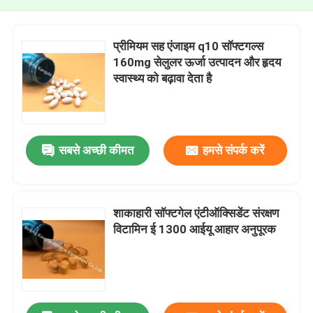
प्रीमियम सह एंजाइम q10 सॉफ्टगल्स
160mg सेलुलर ऊर्जा उत्पादन और हृदय
स्वास्थ्य को बढ़ावा देता है
सबसे अच्छी कीमत
हमसे संपर्क करें
शाकाहारी सॉफ्टगेल एंटीऑक्सिडेंट संरक्षण
विटामिन ई 1300 आईयू आहार अनुपूरक