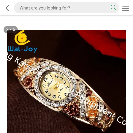
2
/
6