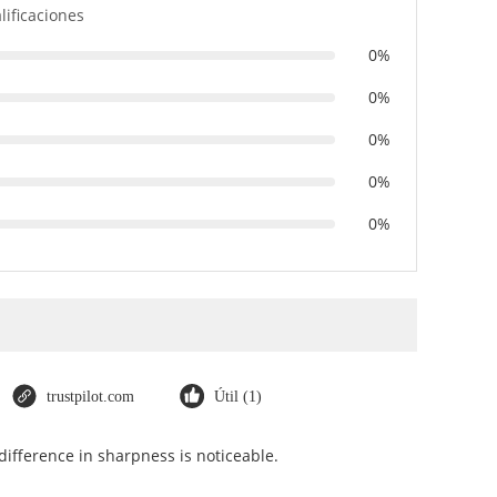
alificaciones
0%
0%
0%
0%
0%
trustpilot.com
Útil (1)
ifference in sharpness is noticeable.