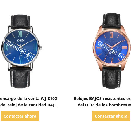
Mostrar detalles
Mostrar detalles
 encargo de la venta WJ-8102
Relojes BAJOS resistentes es
del reloj de la cantidad BAJA
del OEM de los hombres 
ero de alta calidad de alta
agua de la correa de cuero d
Contactar ahora
Contactar ahora
 encantadora caliente de la
de los caballeros de Vogue d
banda para el varón
del dial del cielo WJ-8