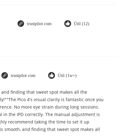
trustpilot.com
Útil (12)
trustpilot.com
Útil (1w+)
, and finding that sweet spot makes all the
""The Pico 4's visual clarity is fantastic once you
erence. No more eye strain during long sessions.
ial in the IPD correctly. The manual adjustment is
ghly recommend taking the time to set it up
t is smooth, and finding that sweet spot makes all