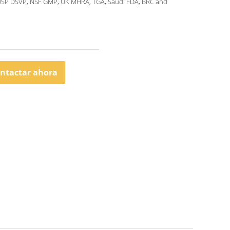
USP DSVP, NSF GMP, UK MHRA, TGA, Saudi FDA, BRC and
ntactar ahora