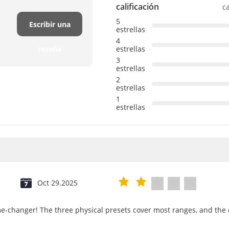
calificación
c
5
Escribir una
estrellas
4
reseña
estrellas
3
estrellas
2
estrellas
1
estrellas
Oct 29.2025
e-changer! The three physical presets cover most ranges, and the d