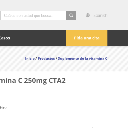
Spanish
search
Casos
Pida una cita
Inicio
/
Productos
/
Suplemento de la vitamina C
tamina C 250mg CTA2
China