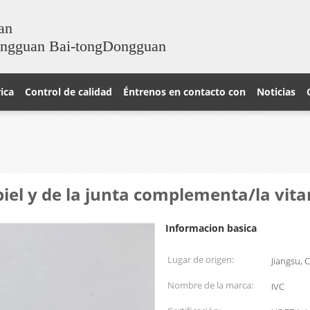
an
ongguan Bai-tongDongguan
rica
Control de calidad
Éntrenos en contacto con
Noticias
 piel y de la junta complementa/la vi
Informacion basica
Lugar de origen:
Jiangsu, 
Nombre de la marca:
IVC