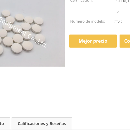
Certificación:
US FDA, 
IFS
Número de modelo:
CTA2
Mejor precio
Co
to
Calificaciones y Reseñas