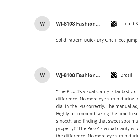
W
WJ-8108 Fashionable Simple Men's Watch Waterproof High-quality Quartz watch High-grade Small MOQ OEM watch
United S
Solid Pattern Quick Dry One Piece Jum
W
WJ-8108 Fashionable Simple Men's Watch Waterproof High-quality Quartz watch High-grade Small MOQ OEM watch
Brazil
"The Pico 4's visual clarity is fantasti
difference. No more eye strain during lo
dial in the IPD correctly. The manual a
Highly recommend taking the time to set 
smooth, and finding that sweet spot mak
properly!""The Pico 4's visual clarity i
the difference. No more eye strain duri