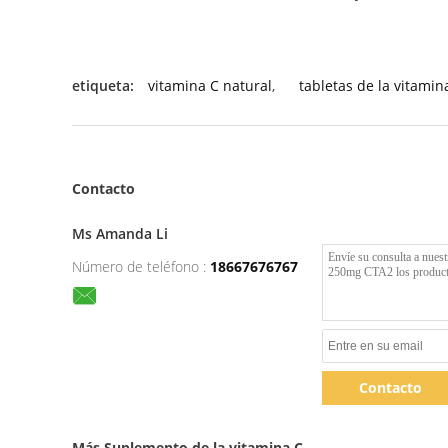
etiqueta:
vitamina C natural
,
tabletas de la vitami
Contacto
Ms Amanda Li
Número de teléfono :
18667676767
Contacto
Más Suplemento de la vitamina C