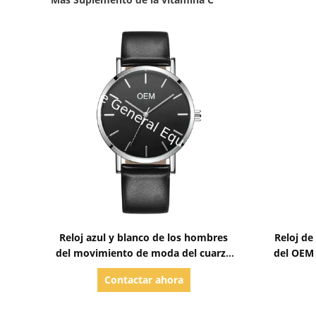
Mostrar detalles
Reloj azul y blanco de los hombres
Reloj de
del movimiento de moda del cuarzo
del OEM 
WJ-6494 del cuero del reloj de la Wal-
de cu
Contactar ahora
alegría de la suposición de alta
calidad
calidad de la marca del dial del varón