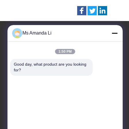
Ms Amanda Li
Contactar Ahora
1:50 PM
Dongguan Bai-tong Hardware
Good day, what product are you looking 
Machinery Factory
for?
No.7, camino shihuan,
distrito industrial sangyuan,
ciudad de Donguan,
provincia de Guangdong,
China
86-769-22259980
yangyang@gmail.com