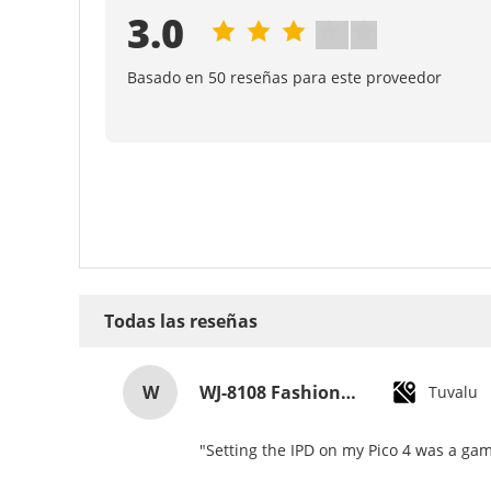
3.0
Basado en 50 reseñas para este proveedor
Todas las reseñas
W
WJ-8108 Fashionable Simple Men's Watch Waterproof High-quality Quartz watch High-grade Small MOQ OEM watch
Tuvalu
"Setting the IPD on my Pico 4 was a gam