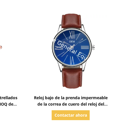
Mostrar detalles
trellados
Reloj bajo de la prenda impermeable
MOQ de
de la correa de cuero del reloj del
el reloj
OEM de la venta WJ-8111 del reloj
Contactar ahora
el diseño
caliente apuesto de alta calidad MOQ
104
del cuarzo para los hombres