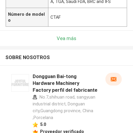
A, TGA, Saudi FDA, BRC and IFS
Número de model
CTAF
o
Vea más
SOBRE NOSOTROS
Dongguan Bai-tong
Hardware Machinery
Factory perfil del fabricante
No.7,shihuan road, sangyuan
industrial district, Donguan
city,Guangdong province, China
,Porcelana
5.0
Proveedor verificado