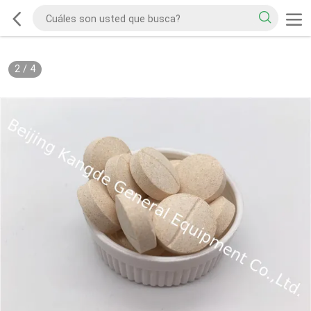
2
/
4