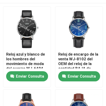
Reloj azul y blanco de
Reloj de encargo de la
los hombres del
venta WJ-8102 del
movimiento de moda
OEM del reloj de la
del cuarzo WJ-6494
cantidad BAJA de
del cuero del reloj de
cuero de alta calidad
Hogar
Enviar Consulta
Enviar Consulta
la Wal-alegría de la
de alta calidad
suposición de alta
encantadora caliente
calidad de la marca
de la banda para el
Productos
del dial del varón
varón
Sobre nosotros