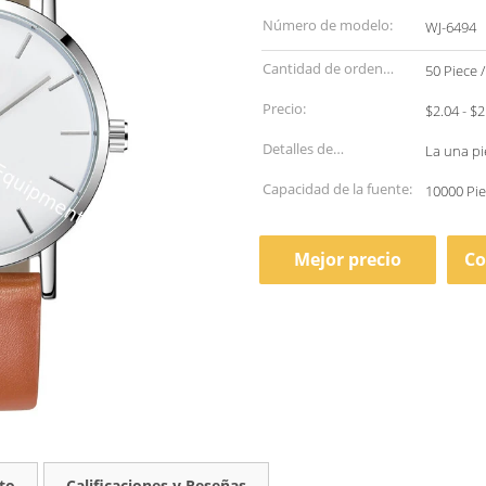
Número de modelo:
WJ-6494
Cantidad de orden
50 Piece /
mínima:
Precio:
Detalles de
La una p
empaquetado:
Capacidad de la fuente:
10000 Pie
Mejor precio
Co
to
Calificaciones y Reseñas