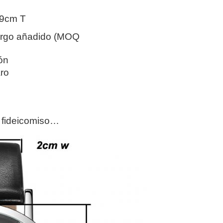
.9cm T
cargo añadido (MOQ
rón
ro
, fideicomiso…