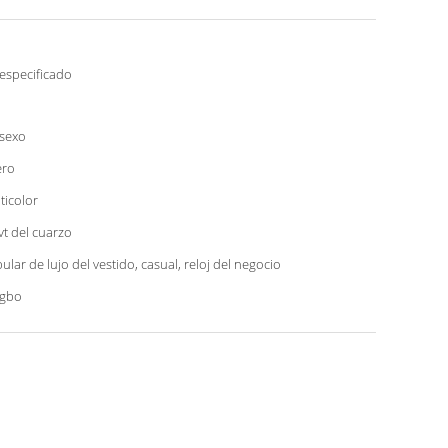
especificado
sexo
ero
ticolor
t del cuarzo
ular de lujo del vestido, casual, reloj del negocio
ngbo