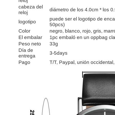
reloj
cabeza del
diámetro de los 4.0cm * los 0
reloj
puede ser el logotipo de en
logotipo
50pcs)
Color
negro, blanco, rojo, gris, mar
El embalar
1pc embaló en un oppbag cla
Peso neto
33g
Día de
3-5days
entrega
Pago
T/T, Paypal, unión occidental