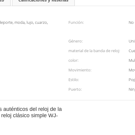
deporte, moda, lujo, cuarzo,
Función:
No 
Género:
Uni
material de la banda de reloj:
Cu
color:
Mul
Movimiento:
Mov
Estilo:
Pop
Puerto:
Ni
uténticos del reloj de la
 reloj clásico simple WJ-