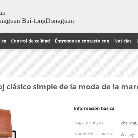
an
ongguan Bai-tongDongguan
rica
Control de calidad
Éntrenos en contacto con
Noticias
j clásico simple de la moda de la marc
Informacion basica
Lugar de origen:
Zhejiang,
Nombre de la marca:
Wal-Joy