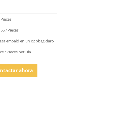
 Pieces
$2.04 - $2.55 / Pieces
ieza embaló en un oppbag claro
ce / Pieces per Día
ntactar ahora