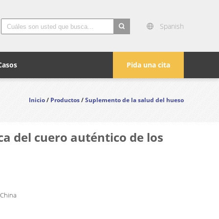
Spanish
search
Casos
Pida una cita
Inicio
/
Productos
/
Suplemento de la salud del hueso
a del cuero auténtico de los
 China