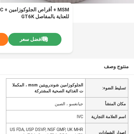
للعناية بالمفاصل GT6K
افضل سعر
منتوج وصف
الجلوكوزامين شوندرويتين msm ، المكملا
تسليط الضوء:
ت الغذائية الصحية المشتركة
مكان المنشأ
جيانغسو ، الصين
اسم العلامة التجارية
IVC
US FDA, USP DSVP, NSF GMP, UK MHR
إصدار الشهادات