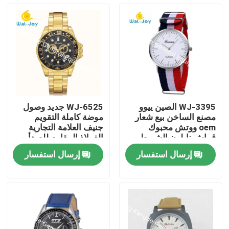
WJ-3395 الصين ييوو
WJ-6525 جديد وصول
مصنع الساخن بيع شعار
موضة كاملة التقويم
oem ووتش محبوك
جنيف العلامة التجارية
قماش نايلون الشريط
الفولاذ المقاوم للصدأ
رواج جنيف الساعات
الظهر الرجال ووتش
إرسال استفسار
إرسال استفسار
رجل الترويجية اليد
منزل، بيت
منتجات
معلومات عنا