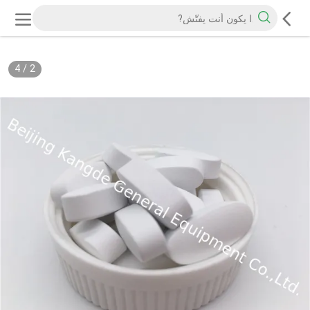
4
/
2