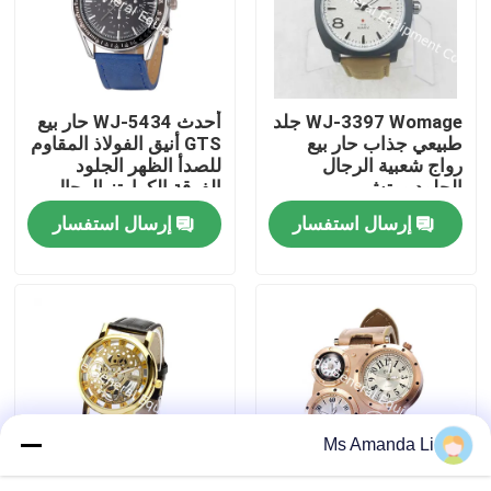
جولة في المعمل
WJ-3397 Womage جلد
أحدث WJ-5434 حار بيع
مراقبة الجودة
طبيعي جذاب حار بيع
GTS أنيق الفولاذ المقاوم
رواج شعبية الرجال
للصدأ الظهر الجلود
الجلود ووتش
الفرقة الكوارتز الرجال
اتصل بنا
ووتش
إرسال استفسار
إرسال استفسار
أخبار
حالات
اطلب اقتباس
Ms Amanda Li
IVC ملاحق