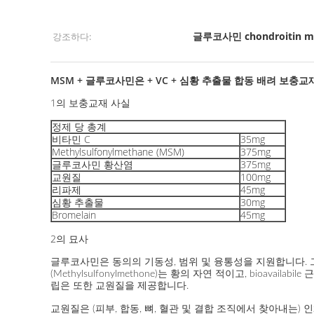
글루코사민 chondroitin 
강조하다:
MSM + 글루코사민은 + VC + 심황 추출물 합동 배려 보충
1의 보충교재 사실
정제 당 총계
비타민 C
35mg
Methylsulfonylmethane (MSM)
375mg
글루코사민 황산염
375mg
교원질
100mg
리파제
45mg
심황 추출물
30mg
Bromelain
45mg
2의 묘사
글루코사민은 동의의 기동성, 범위 및 융통성을 지원합니다. 그것
(Methylsulfonylmethone)는 황의 자연 적이고, bioa
립은 또한 교원질을 제공합니다.
교원질은 (피부, 합동, 뼈, 혈관 및 결합 조직에서 찾아내는