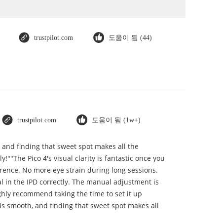
trustpilot.com
도움이 됨 (44)
trustpilot.com
도움이 됨 (1w+)
, and finding that sweet spot makes all the
""The Pico 4's visual clarity is fantastic once you
erence. No more eye strain during long sessions.
ial in the IPD correctly. The manual adjustment is
ghly recommend taking the time to set it up
t is smooth, and finding that sweet spot makes all