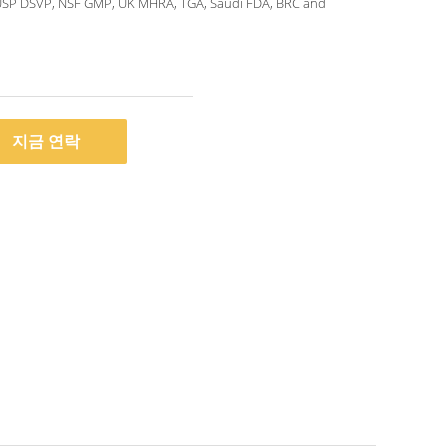
USP DSVP, NSF GMP, UK MHRA, TGA, Saudi FDA, BRC and
지금 연락