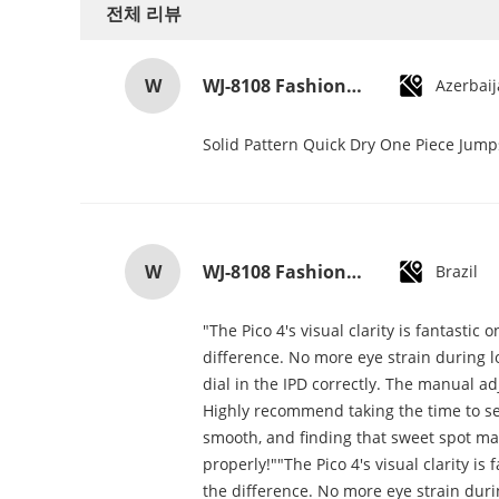
전체 리뷰
W
WJ-8108 Fashionable Simple Men's Watch Waterproof High-quality Quartz watch High-grade Small MOQ OEM watch
Azerbai
Solid Pattern Quick Dry One Piece Jum
W
WJ-8108 Fashionable Simple Men's Watch Waterproof High-quality Quartz watch High-grade Small MOQ OEM watch
Brazil
"The Pico 4's visual clarity is fantasti
difference. No more eye strain during lo
dial in the IPD correctly. The manual a
Highly recommend taking the time to set 
smooth, and finding that sweet spot mak
properly!""The Pico 4's visual clarity i
the difference. No more eye strain duri