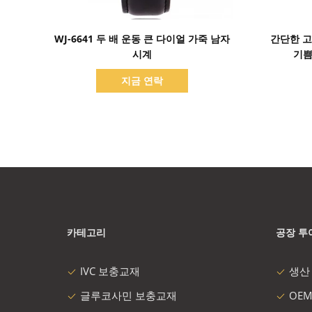
세부 정보 표시
WJ-6641 두 배 운동 큰 다이얼 가죽 남자
간단한 고
시계
기쁨
지금 연락
카테고리
공장 투
IVC 보충교재
생산
글루코사민 보충교재
OEM