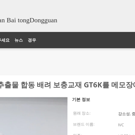
n Bai tongDongguan
주세요
뉴스
경우
심황 추출물 합동 배려 보충교재 GT6K를 메모
기본 정보
원래 장소:
강소성, 
브랜드 이름:
IVC