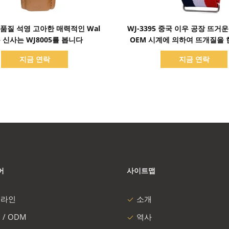
세부 정보 표시
세부 정보 표시
품질 석영 고아한 매력적인 Wal
WJ-3395 중국 이우 공장 뜨거
 신사는 WJ8005를 봅니다
OEM 시계에 의하여 뜨개질을 
일론 줄무늬 유행 제네바는 남자
지금 연락
지금 연락
목 시계를 봅니다
어
사이트맵
 라인
소개
 / ODM
역사