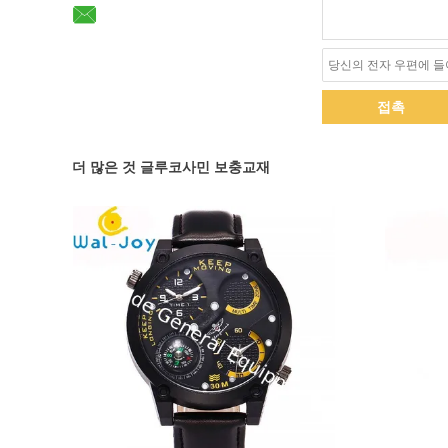
접촉
더 많은 것 글루코사민 보충교재