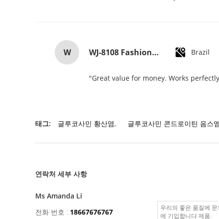
W
WJ-8108 Fashionable Simple Men's Watch Waterproof High-quality Quartz watch High-grade Small MOQ OEM watch
Brazil
"Great value for money. Works perfectly 
태그:
글루코사민 황산염
,
글루코사민 콘드로이틴 음스
연락처 세부 사항
Ms Amanda Li
전화 번호 :
18667676767