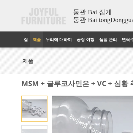
둥관 Bai 집게
둥관 Bai tongDonggua
집
제품
우리에 대하여
공장 여행
품질 관리
연락
제품
MSM + 글루코사민은 + VC + 