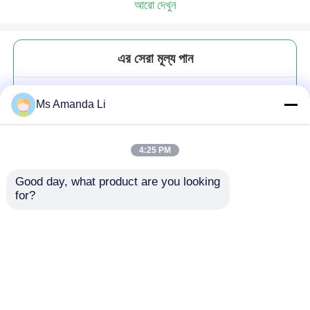
আরো দেখুন
এর সেরা মূল্য পান
এমএসএম গ্লুকোজামিন সাপ্লিমেন্টস + ভিটামিন
Ms Amanda Li
সি ট্যাবলেট ওভাল আকৃতির GT2H
4:25 PM
Good day, what product are you looking 
for?
চালিয়ে
প্রস্তাবিত পণ্য