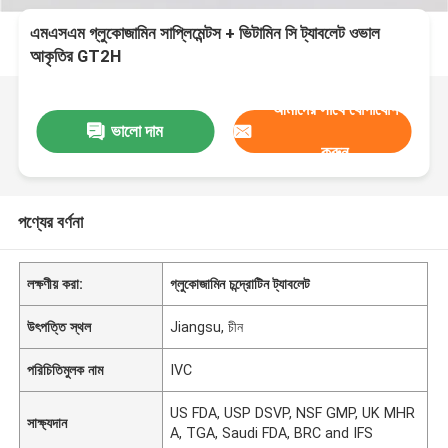
এমএসএম গ্লুকোজামিন সাপ্লিমেন্টস + ভিটামিন সি ট্যাবলেট ওভাল
আকৃতির GT2H
আমাদের সাথে যোগাযোগ
ভালো দাম
করুন
পণ্যের বর্ণনা
লক্ষণীয় করা:
গ্লুকোজামিন চন্দ্রোটিন ট্যাবলেট
উৎপত্তি স্থল
Jiangsu, চীন
পরিচিতিমুলক নাম
IVC
US FDA, USP DSVP, NSF GMP, UK MHR
সাক্ষ্যদান
A, TGA, Saudi FDA, BRC and IFS