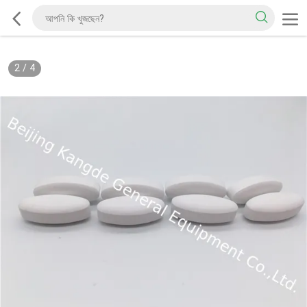
2
/
4