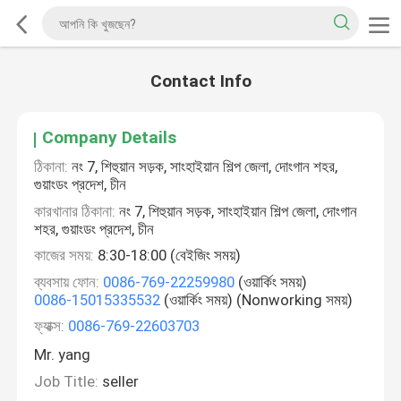
Contact Info
Company Details
ঠিকানা:
নং 7, শিহুয়ান সড়ক, সাংহাইয়ান শিল্প জেলা, দোংগান শহর,
গুয়াংডং প্রদেশ, চীন
কারখানার ঠিকানা:
নং 7, শিহুয়ান সড়ক, সাংহাইয়ান শিল্প জেলা, দোংগান
শহর, গুয়াংডং প্রদেশ, চীন
কাজের সময়:
8:30-18:00 (বেইজিং সময়)
ব্যবসায় ফোন:
0086-769-22259980
(ওয়ার্কিং সময়)
0086-15015335532
(ওয়ার্কিং সময়) (Nonworking সময়)
ফ্যাক্স:
0086-769-22603703
Mr. yang
Job Title:
seller