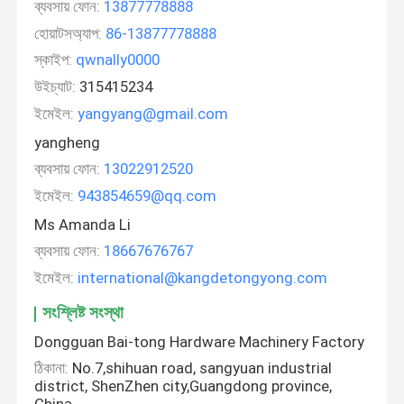
ব্যবসায় ফোন:
13877778888
হোয়াটসঅ্যাপ:
86-13877778888
স্কাইপ:
qwnally0000
উইচ্যাট:
315415234
ইমেইল:
yangyang@gmail.com
yangheng
ব্যবসায় ফোন:
13022912520
ইমেইল:
943854659@qq.com
Ms Amanda Li
ব্যবসায় ফোন:
18667676767
ইমেইল:
international@kangdetongyong.com
সংশ্লিষ্ট সংস্থা
Dongguan Bai-tong Hardware Machinery Factory
ঠিকানা:
No.7,shihuan road, sangyuan industrial
district, ShenZhen city,Guangdong province,