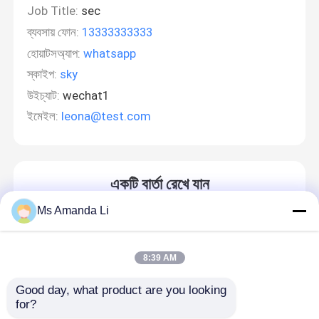
Job Title:
sec
ব্যবসায় ফোন:
13333333333
হোয়াটসঅ্যাপ:
whatsapp
স্কাইপ:
sky
উইচ্যাট:
wechat1
ইমেইল:
leona@test.com
একটি বার্তা রেখে যান
আমরা শীঘ্রই আপনাকে আবার কল করব!
Ms Amanda Li
8:39 AM
Good day, what product are you looking 
for?