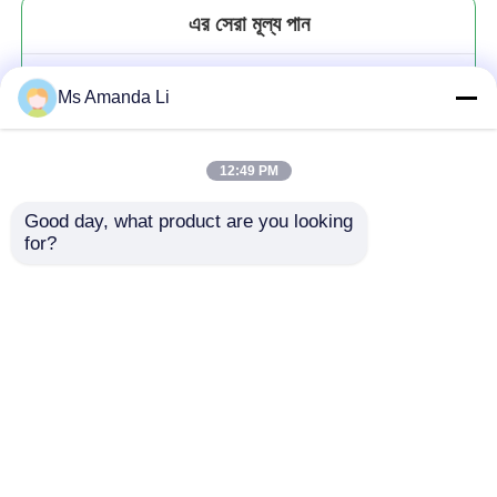
এর সেরা মূল্য পান
WJ-5911 CURREN 8225 হাই-এন্ড
Ms Amanda Li
ক্যাজুয়াল পুরুষদের ডায়াল ক্যালেন্ডার
ওয়াটারপ্রুফ ব্লু লাইট কোয়ার্টজ লেদার রিস্ট-
ওয়াচ
12:49 PM
Good day, what product are you looking 
for?
চালিয়ে
প্রস্তাবিত পণ্য
বাড়ি
আমাদের সম্পর্কে
আমাদের সাথে যোগাযোগ করুন
Desktop Site
সাইট ম্যাপ
গোপনীয়তা নীতি