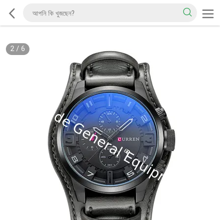
2
/
6