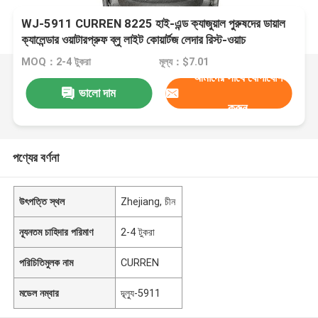
WJ-5911 CURREN 8225 হাই-এন্ড ক্যাজুয়াল পুরুষদের ডায়াল
ক্যালেন্ডার ওয়াটারপ্রুফ ব্লু লাইট কোয়ার্টজ লেদার রিস্ট-ওয়াচ
MOQ：2-4 টুকরা
মূল্য：$7.01
আমাদের সাথে যোগাযোগ
ভালো দাম
করুন
পণ্যের বর্ণনা
উৎপত্তি স্থল
Zhejiang, চীন
ন্যূনতম চাহিদার পরিমাণ
2-4 টুকরা
পরিচিতিমুলক নাম
CURREN
মডেল নম্বার
দ্ব্ল্যু-5911