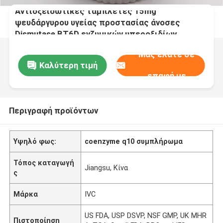
Αντιοξειδωτικές ταμπλέτες 15mg
ψευδάργυρου υγείας προστασίας άνοσες
Dismutase BT6D ενζυμικών υπεροξιδίων
Μας ελάτε σε
Καλύτερη τιμή
επαφή με
Περιγραφή προϊόντων
Υψηλό φως:
coenzyme q10 συμπλήρωμα
Τόπος καταγωγή
Jiangsu, Κίνα
ς
Μάρκα
IVC
US FDA, USP DSVP, NSF GMP, UK MHR
Πιστοποίηση