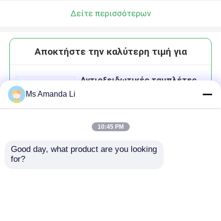
Δείτε περισσότερων
Αποκτήστε την καλύτερη τιμή για
Αντιοξειδωτικές ταμπλέτες
15mg ψευδάργυρου υγείας
Ms Amanda Li
προστασίας άνοσες Dismutase
BT6D ενζυμικών υπεροξιδίων
10:45 PM
Good day, what product are you looking 
Να συνεχίσει
for?
Συνιστώμενα προϊόντα