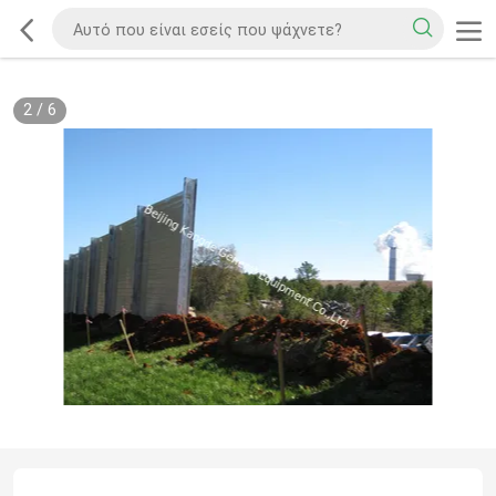
2
/
6