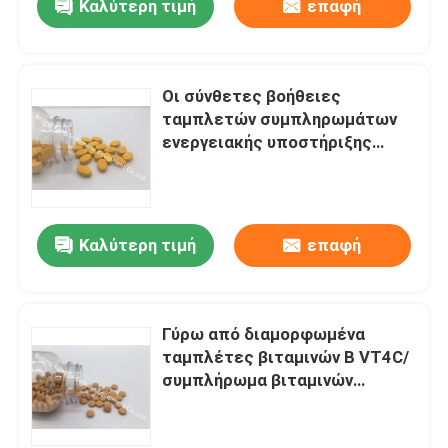
Καλύτερη τιμή
επαφή
Οι σύνθετες βοήθειες
ταμπλετών συμπληρωμάτων
ενεργειακής υποστήριξης
βιταμινών Β μετατρέπουν τα
τρόφιμα στην ενεργειακή
πίεση VT54
Καλύτερη τιμή
επαφή
Γύρω από διαμορφωμένα
ταμπλέτες βιταμινών Β VT4C/
συμπλήρωμα βιταμινών
ενεργειακής ώθησης