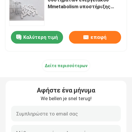
Mmetabolism υποστήριξης
ταμπλετών βιταμινών B6
Glucosamine συμπληρώματα
μαγνήσιου
Συμπλήρωμα βιταμίνης C
Καλύτερη τιμή
επαφή
Συμπληρώματα Multivitamin
Δείτε περισσότερων
Συμπλήρωμα υγείας κόκκαλων
Αφήστε ένα μήνυμα
Βοτανικό συμπλήρωμα τροφίμων
We bellen je snel terug!
Συμπληρώματα ενεργειακής υποστήριξης
Συμπληρώματα αθλητικής διατροφής