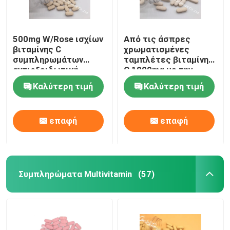
500mg W/Rose ισχίων
Από τις άσπρες
βιταμίνης C
χρωματισμένες
συμπληρωμάτων
ταμπλέτες βιταμίνης
αντιοξειδωτική
C 1000mg με την
προστασία CTDA
άνοση υγεία CT1D
Καλύτερη τιμή
Καλύτερη τιμή
υγείας ταμπλετών
ταμπλετών ροδαλών
άνοση
ισχίων 30mg
επαφή
επαφή
Συμπληρώματα Multivitamin
(57)