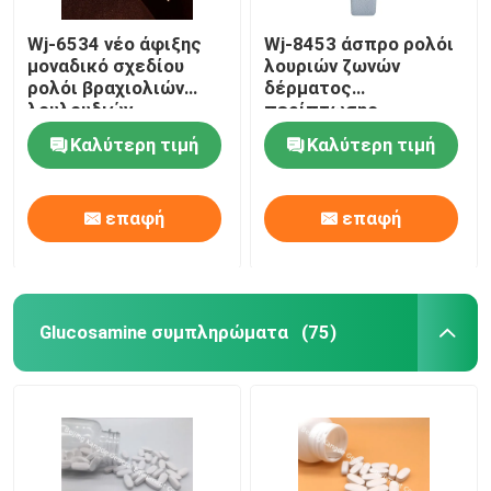
Wj-6534 νέο άφιξης
Wj-8453 άσπρο ρολόι
Διοικητικά συμπληρώματα βάρους
μοναδικό σχεδίου
λουριών ζωνών
ρολόι βραχιολιών
δέρματος
λουλουδιών
περίπτωσης
εργοστασίων άμεσο
ρολογιών κραμάτων
Καλύτερη τιμή
Καλύτερη τιμή
κλασικό
γυναικών μόδας
δώρων καλής
ποιότητας
επαφή
επαφή
Glucosamine συμπληρώματα
(75)