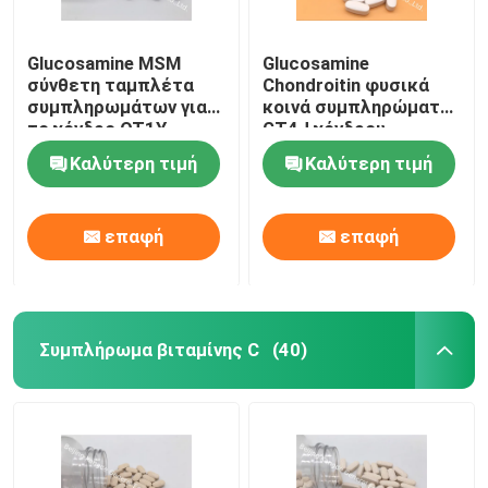
Glucosamine MSM
Glucosamine
σύνθετη ταμπλέτα
Chondroitin φυσικά
συμπληρωμάτων για
κοινά συμπληρώματα
το χόνδρο OT1Y
GT4J χόνδρου
υγείας ενώσεων
ταμπλετών
Καλύτερη τιμή
Καλύτερη τιμή
ασβεστίου Msm
επαφή
επαφή
Συμπλήρωμα βιταμίνης C
(40)