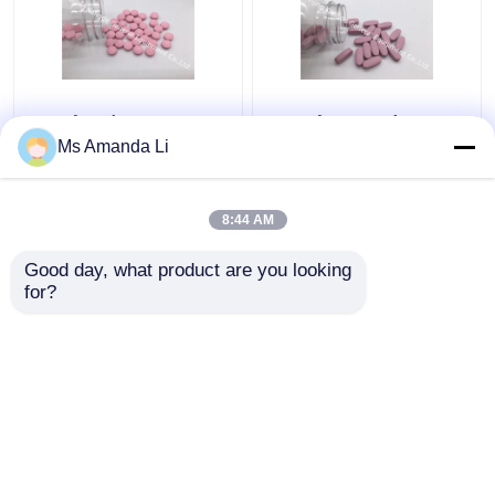
Συμπληρώματα VT4Q,
Το πολυ με ανόργανα
μασητές ταμπλέτες
άλατα συμπλήρωμα
Ms Amanda Li
βιταμινών κόκκαλων
υγείας κόκκαλων
ηλιοφάνειας
ταμπλετών σταματά
οδοντικής υγείας
BT7N
8:44 AM
Καλύτερη τιμή
Καλύτερη τιμή
βιταμινών d
Good day, what product are you looking 
for?
επαφή
επαφή
Δείτε περισσότερων
Αρχική Σελίδα
Περίπου εμείς
επαφή
Desktop Site
Sitemap
Πολιτική απορρήτου