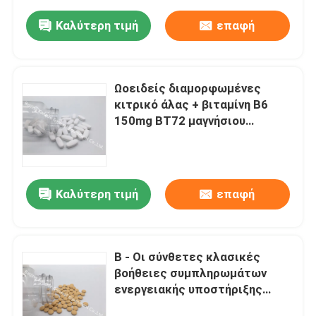
Καλύτερη τιμή
επαφή
Ωοειδείς διαμορφωμένες
κιτρικό άλας + βιταμίνη B6
150mg BT72 μαγνήσιου
συμπληρωμάτων ενεργειακής
υποστήριξης
Καλύτερη τιμή
επαφή
B - Οι σύνθετες κλασικές
βοήθειες συμπληρωμάτων
ενεργειακής υποστήριξης
διατηρούν το νευρικό σύστημα