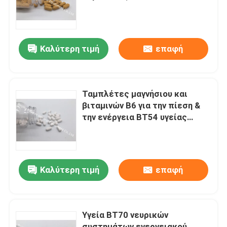
Γύρος εργοστασίων
Καλύτερη τιμή
επαφή
Ποιοτικός έλεγχος
Μας ελάτε σε επαφή με
Ταμπλέτες μαγνήσιου και
βιταμινών B6 για την πίεση &
την ενέργεια BT54 υγείας
Ειδήσεις
νευρικών συστημάτων
ενεργειακού Mmetabolism
Περιπτώσεις
Καλύτερη τιμή
επαφή
Ζητήστε ένα απόσπασμα
Υγεία BT70 νευρικών
IVC συμπληρώματα
συστημάτων ενεργειακού