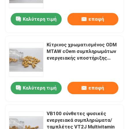
VT4D
Καλύτερη τιμή
επαφή
Κίτρινος χρωματισμένος ODM
MTAW cOem συμπληρωμάτων
ενεργειακής υποστήριξης
βιταμινών Β
Καλύτερη τιμή
επαφή
Σπίτι
Προϊόντα
VB100 σύνθετες φυσικές
ενεργειακά συμπληρώματα/
ταμπλέτες VT2J Multivitamin
Περίπου εμείς