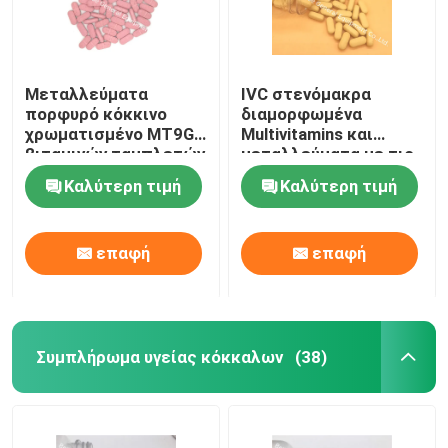
Μεταλλεύματα
IVC στενόμακρα
πορφυρό κόκκινο
διαμορφωμένα
χρωματισμένο MT9G
Multivitamins και
βιταμινών ταμπλετών
μεταλλεύματα με τις
συμπληρωμάτων
ταμπλέτες MT92
Καλύτερη τιμή
Καλύτερη τιμή
Multivitamin
Acerola
επαφή
επαφή
Συμπλήρωμα υγείας κόκκαλων
(38)