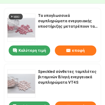
Τα υπογλωσσικά
συμπληρώματα ενεργειακής
υποστήριξης μετατρέπουν τα
τρόφιμα στις ταμπλέτες VT47
ενεργειακών βιταμινών B12
Καλύτερη τιμή
επαφή
Speckled σύνθετες ταμπλέτες
βιταμινών Β/υγιή ενεργειακά
συμπληρώματα VT4S