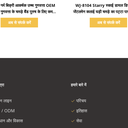
प्रदर्शन का विवरण
प्रदर्शन का विवरण
्म बिक्री आकर्षक उच्च गुणवत्ता OEM
WJ-8104 Starry स्काई डायल डि
 गुणवत्ता के चमड़े बैंड पुरुष के लिए कम
जेंटलमेन कलाई घड़ी चमड़े का पट्टा पान
मात्रा कस्टम घड़ी
पुरुषों कम MOQ OEM घड़िय
अब से संपर्क करें
अब से संपर्क करें
्रा
हमारे बारे में
दन लाइन
परिचय
 / ODM
इतिहास
ंधान और विकास
सेवा