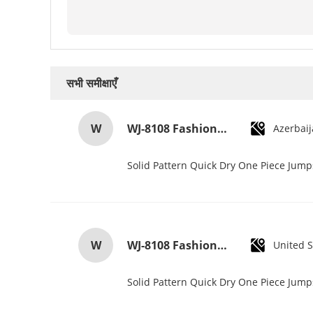
सभी समीक्षाएँ
W
WJ-8108 Fashionable Simple Men's Watch Waterproof High-quality Quartz watch High-grade Small MOQ OEM watch
Azerbai
Solid Pattern Quick Dry One Piece Jum
W
WJ-8108 Fashionable Simple Men's Watch Waterproof High-quality Quartz watch High-grade Small MOQ OEM watch
United S
Solid Pattern Quick Dry One Piece Jum