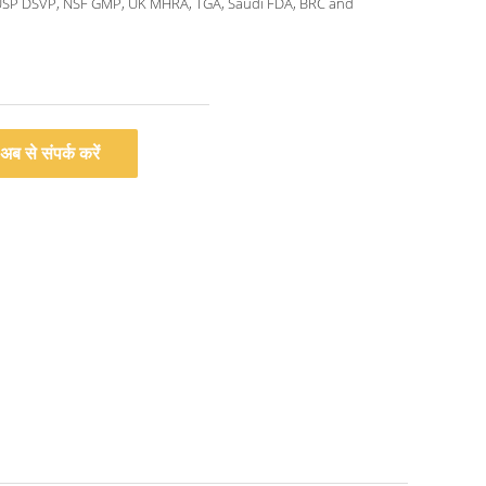
USP DSVP, NSF GMP, UK MHRA, TGA, Saudi FDA, BRC and
अब से संपर्क करें