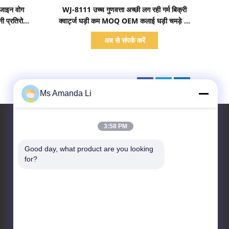
प्रदर्शन का विवरण
जाइन वोग
WJ-8111 उच्च गुणवत्ता अच्छी लग रही गर्म बिक्री
ी प्रतिरोधी
क्वार्ट्ज घड़ी कम MOQ OEM कलाई घड़ी चमड़े का
ाँ
पट्टा निविड़ अंधकार घड़ी पुरुषों के लिए
अब से संपर्क करें
Ms Amanda Li
3:58 PM
Good day, what product are you looking 
हमसे संपर्क करें
for?
Dongguan Bai-tong Hardware
Machinery Factory
No.7, shihuan रोड, sangyuan
औद्योगिक जिला, Donguan शहर,
गुआंग्डोंग प्रांत, चीन है