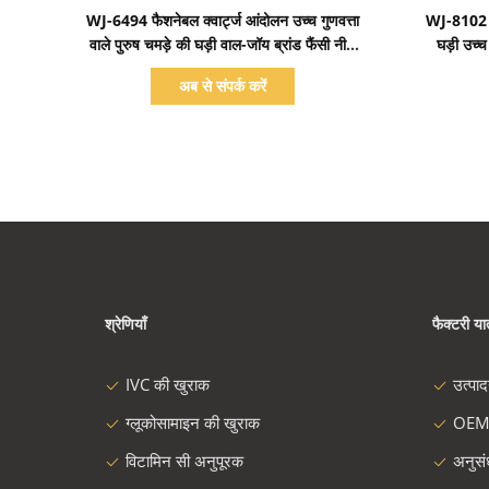
प्रदर्शन का विवरण
WJ-6494 फैशनेबल क्वार्ट्ज आंदोलन उच्च गुणवत्ता
WJ-8102 गर
वाले पुरुष चमड़े की घड़ी वाल-जॉय ब्रांड फैंसी नीले
घड़ी उच्च
और सफेद डायल पुरुष कलाई घड़ी
अब से संपर्क करें
श्रेणियाँ
फैक्टरी यात
IVC की खुराक
उत्पा
ग्लूकोसामाइन की खुराक
OEM
विटामिन सी अनुपूरक
अनुस