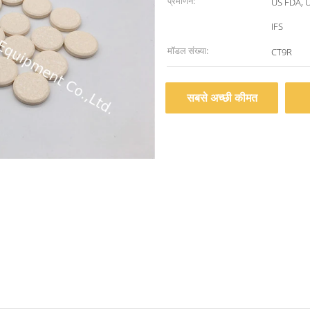
प्रमाणन:
US FDA, 
IFS
मॉडल संख्या:
CT9R
सबसे अच्छी कीमत