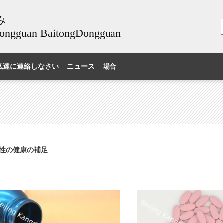
み
guan BaitongDongguan
私達に連絡しなさい
ニュース
場合
性の健康の補足