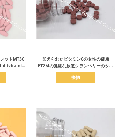
詳細を表示
レットMT3C
加えられたビタミンCの女性の健康
tivitamin
PT2Mの健康な尿道クランベリーのタブ
レット
接触