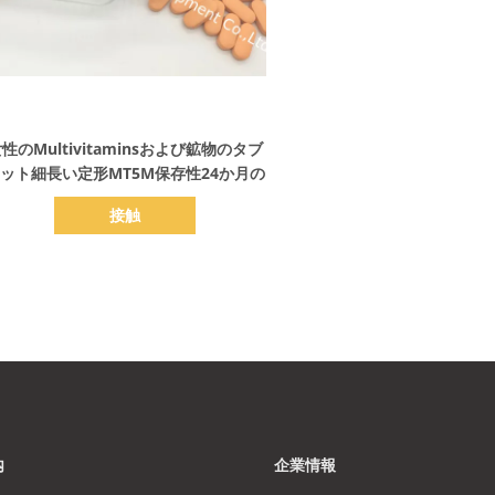
詳細を表示
性のMultivitaminsおよび鉱物のタブ
ット細長い定形MT5M保存性24か月の
接触
内
企業情報