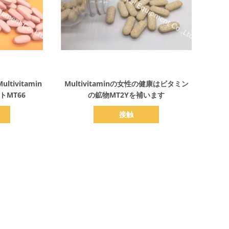
詳細を表示
tivitamin
Multivitaminの女性の健康はビタミン
トMT66
の鉱物MT2Yを補います
接触