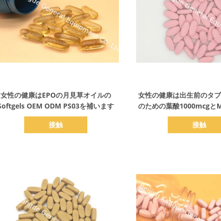
詳細を表示
詳細を表示
女性の健康はEPOの月見草オイルの
女性の健康は出生前のタブ
Softgels OEM ODM PS03を補います
のための葉酸1000mcgとMul
を補います
接触
接触