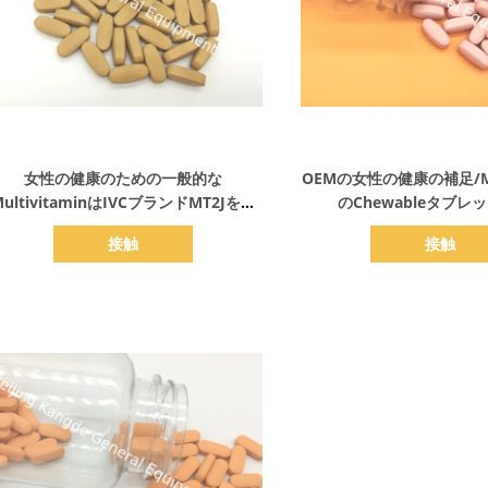
詳細を表示
詳細を表示
女性の健康のための一般的な
OEMの女性の健康の補足/Mul
MultivitaminはIVCブランドMT2Jを補
のChewableタブレッ
います
接触
接触