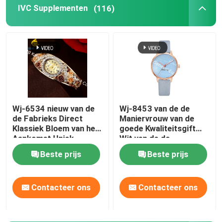
IVC Supplementen
(116)
Glucosaminesupplementen
Vitamine Csupplement
Multivitaminsupplementen
Wj-6534 nieuw van de
Wj-8453 van de de
de Fabrieks Direct
Maniervrouw van de
Het Supplement van de beengezondheid
Klassiek Bloem van het
goede Kwaliteitsgift
Aankomst Uniek
Wit van de de
Ontwerp de
LegeringsHorlogekast
Kruidenvoedselsupplement
Beste prijs
Beste prijs
Armbandhorloge
van de het Leerband de
Riemhorloge
De Supplementen van de energiesteun
Contacteer ons
Contacteer ons
De Supplementen van de sportenvoeding