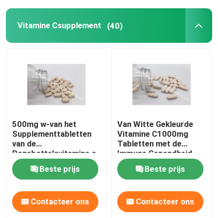
De Supplementen van het gewichtsbeheer
Vitamine Csupplement
(40)
500mg w-van het
Van Witte Gekleurde
Supplementtabletten
Vitamine C1000mg
van de
Tabletten met de
Rozebottelsvitamine c
Immune Gezondheid
Immune de
CT1D van de
Beste prijs
Beste prijs
Gezondheids Anti-
Rozebottels30mg
oxyderende
Tablet
Bescherming CTDA
Contacteer ons
Contacteer ons