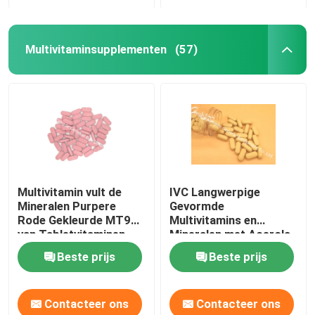
Multivitaminsupplementen
(57)
Multivitamin vult de
IVC Langwerpige
Mineralen Purpere
Gevormde
Rode Gekleurde MT9G
Multivitamins en
van Tabletvitaminen
Mineralen met Acerola-
aan
Tabletten MT92
Beste prijs
Beste prijs
Contacteer ons
Contacteer ons