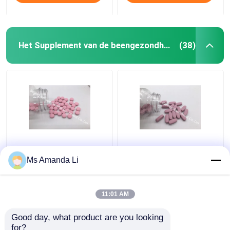
Het Supplement van de beengezondheid
(38)
De tand van het
Het multi Minerale de
Beenvitaminen van de
Gezondheidssupplement
Ms Amanda Li
Gezondheidszonneschijn
van het Tabletbeen
Supplementen VT4Q,
houdt op aftappend
de Te kauwen
BT7N
11:01 AM
Beste prijs
Beste prijs
Tabletten van
Vitamined
Good day, what product are you looking 
for?