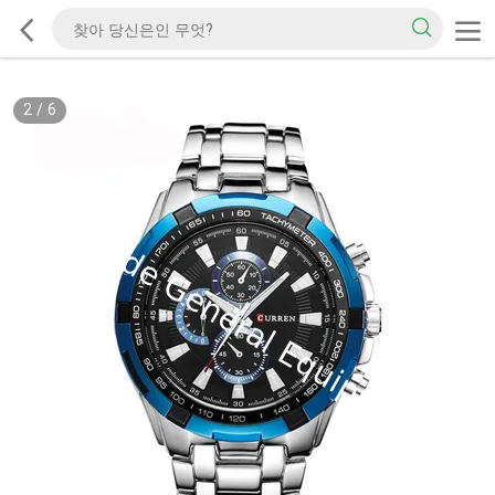
2
/
6