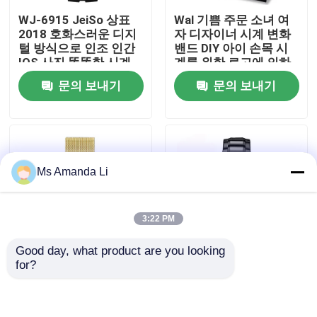
WJ-6915 JeiSo 상표
Wal 기쁨 주문 소녀 여
2018 호화스러운 디지
자 디자이너 시계 변화
공장 여행
털 방식으로 인조 인간
밴드 DIY 아이 손목 시
IOS 사진 똑똑한 시계
계를 위한 로고에 의하
남자는 보수계와
여 길쌈되는 결박 호화
문의 보내기
문의 보내기
품질 관리
Bluetooth를 가진 손목
스러운 선물 시계 세트
시계를 방수 처리합니
다
연락주세요
Ms Amanda Li
뉴스
경우
3:22 PM
Good day, what product are you looking 
인용문을 요구하세요
for?
WJ-5263 MEGIR 상표
WJ-6308 Naviforce 일
유행 다기능 3ATM 물
날짜 상표 석영
저항하는 옥외 남자 스
Handwatches 일본
IVC 보충교재
테인리스 스포츠 시계
Movt 남자 시계 스테인