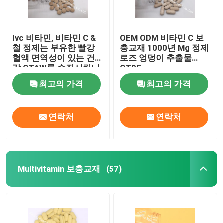
Ivc 비타민, 비타민 C &
OEM ODM 비타민 C 보
철 정제는 부유한 빨강
충교재 1000년 Mg 정제
혈액 면역성이 있는 건
로즈 엉덩이 추출물
강 CTAW를 승진시킵니
CT9F
다
최고의 가격
최고의 가격
연락처
연락처
Multivitamin 보충교재
(57)