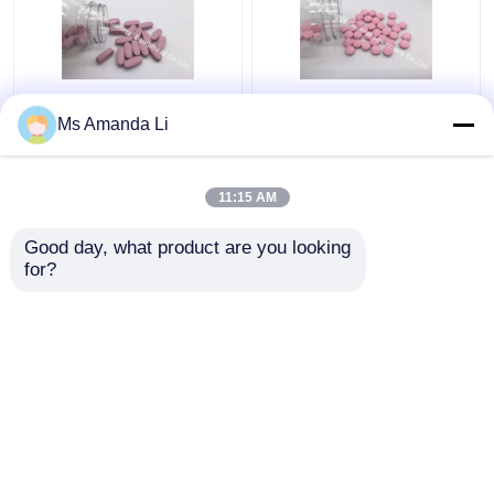
다 무기물 정제 뼈 건강
치과 건강 햇빛 뼈 비타
Ms Amanda Li
보충교재는 BT7N를 유
민 보충교재 VT4Q의 씹
혈하는 중지합니다
을 수 있는 비타민 D 정
제
11:15 AM
최고의 가격
최고의 가격
Good day, what product are you looking 
for?
연락처
연락처
더 많은 것을 전망하십시
오
홈
사이트맵
연락처
Desktop Site
사이트맵
개인정보 보호 정책