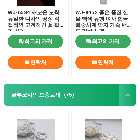
WJ-6534 새로운 도착
WJ-8453 좋은 품질 선
무게 관리 보충교재
유일한 디자인 공장 직
물 백색 유행 여자 합금
접적인 고전적인 꽃 팔
회중시계 딱지 가죽 밴
찌 시계
드 결박 시계
최고의 가격
최고의 가격
연락처
연락처
글루코사민 보충교재
(75)