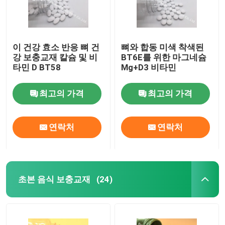
이 건강 효소 반응 뼈 건
뼈와 합동 미색 착색된
강 보충교재 칼슘 및 비
BT6E를 위한 마그네슘
타민 D BT58
Mg+D3 비타민
최고의 가격
최고의 가격
연락처
연락처
초본 음식 보충교재
(24)