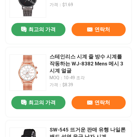
가격：$1.69
공장 여행
최고의 가격
연락처
품질 관리
연락주세요
스테인리스 시계 줄 방수 시계를
작동하는 WJ-8382 Mens 메시 3
시계 얼굴
뉴스
MOQ：10-49 조각
가격：$8.39
경우
최고의 가격
연락처
인용문을 요구하세요
SW-545 뜨거운 판매 유행 나일론
IVC 보충교재
밴드 석영 육군 남자 시계