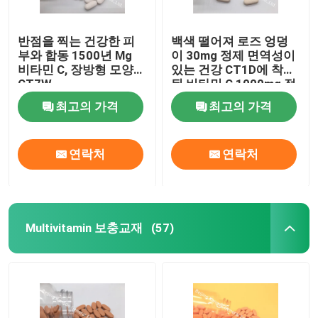
반점을 찍는 건강한 피
백색 떨어져 로즈 엉덩
부와 합동 1500년 Mg
이 30mg 정제 면역성이
비타민 C, 장방형 모양
있는 건강 CT1D에 착색
CT7W
된 비타민 C 1000mg 정
제
최고의 가격
최고의 가격
연락처
연락처
Multivitamin 보충교재
(57)