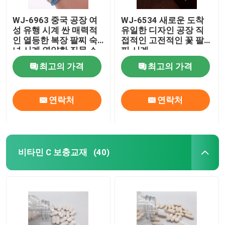
WJ-6963 중국 공장 여
WJ-6534 새로운 도착
무게 관리 보충교재
성 유행 시계 싼 매력적
유일한 디자인 공장 직
인 열등한 복장 팔찌 숙
접적인 고전적인 꽃 팔
녀 시계 연약한 직물 소
찌 시계
녀 손목 시계
최고의 가격
최고의 가격
연락처
연락처
비타민 C 보충교재
(40)