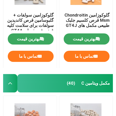
گلوکوزامین Chondroitin
گلوکوزامین سولفات +
Msm قرص کلسیم جلبک
گلبوسامین قرص کاندیدین
طبیعی مکمل های GT4J
سولفات برای سلامت کلیه
غضروف مفصلی GT4A
بهترین قیمت
بهترین قیمت
تماس با ما
تماس با ما
مکمل ویتامین C
(40)