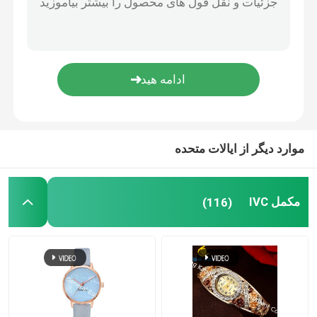
مکمل های سلامت چشم
جواهرات
گیاهی Softgels
موارد دیگر از ایالات متحده
مکمل های روغن ماهی
مکمل IVC
(116)
مکمل های سیستم عصبی
مکمل های سلامت زنان
مکمل ویتامین E