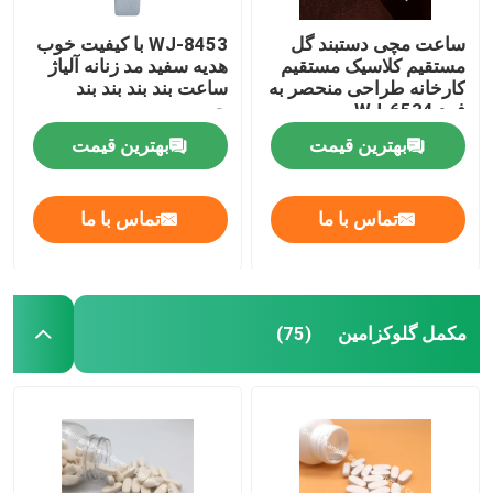
ساعت مچی دستبند گل
WJ-8453 با کیفیت خوب
مکمل های تغذیه ای وزن
مستقیم کلاسیک مستقیم
هدیه سفید مد زنانه آلیاژ
کارخانه طراحی منحصر به
ساعت بند بند بند بند
فرد WJ-6534
چرمی
بهترین قیمت
بهترین قیمت
تماس با ما
تماس با ما
مکمل گلوکزامین
(75)