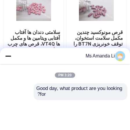
قرص مونوکسید چندین
سلامتی دندان ها آفتاب
مکمل سلامت استخوان،
آفتابی ویتامین ها و مکمل
توقف خونریزی BT7N را
ها VT4Q، قرص های چرب
متوقف می کند
ویتامین D
Ms Amanda Li
بهترین قیمت
بهترین قیمت
3:20 PM
تماس با ما
تماس با ما
Good day, what product are you looking 
for?
بیشتر ببینید
خانه
دربارهی ما
تماس با ما
Desktop Site
نقشه سایت
سیاست حفظ حریم خصوصی