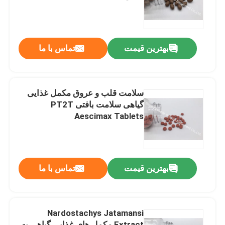
تور کارخانه
بهترین قیمت
تماس با ما
کنترل کیفیت
با ما تماس بگیرید
سلامت قلب و عروق مکمل غذایی
گیاهی سلامت بافتی PT2T
Aescimax Tablets
اخبار
موارد
بهترین قیمت
تماس با ما
درخواست نقل قول
Nardostachys Jatamansi
مکمل IVC
Extract مکمل های غذایی گیاهی به