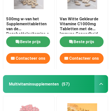
500mg w-van het
Van Witte Gekleurde
Supplementtabletten
Vitamine C1000mg
van de
Tabletten met de
Rozebottelsvitamine c
Immune Gezondheid
Immune de
CT1D van de
Beste prijs
Beste prijs
Gezondheids Anti-
Rozebottels30mg
oxyderende
Tablet
Bescherming CTDA
Contacteer ons
Contacteer ons
Multivitaminsupplementen
(57)