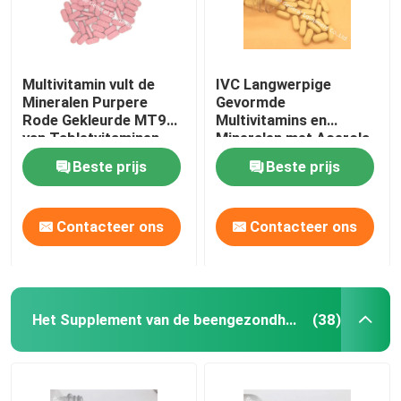
Multivitamin vult de
IVC Langwerpige
Mineralen Purpere
Gevormde
Rode Gekleurde MT9G
Multivitamins en
van Tabletvitaminen
Mineralen met Acerola-
aan
Tabletten MT92
Beste prijs
Beste prijs
Contacteer ons
Contacteer ons
Het Supplement van de beengezondheid
(38)