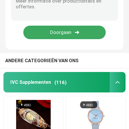
De Supplementen van de ooggezondheid
Te kauwen Softgels
Vegetarische Softgels
ANDERE CATEGORIEËN VAN ONS
Vistraansupplementen
IVC Supplementen
(116)
Zenuwstelselsupplementen
de gezondheidssupplementen van vrouwen
Vitaminee Supplement