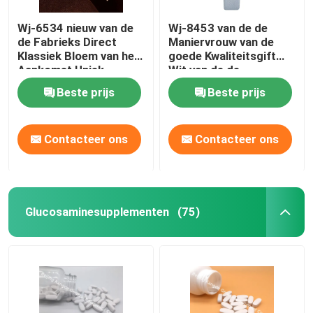
Wj-6534 nieuw van de
Wj-8453 van de de
De Supplementen van het gewichtsbeheer
de Fabrieks Direct
Maniervrouw van de
Klassiek Bloem van het
goede Kwaliteitsgift
Aankomst Uniek
Wit van de de
Ontwerp de
LegeringsHorlogekast
Beste prijs
Beste prijs
Armbandhorloge
van de het Leerband de
Riemhorloge
Contacteer ons
Contacteer ons
Glucosaminesupplementen
(75)