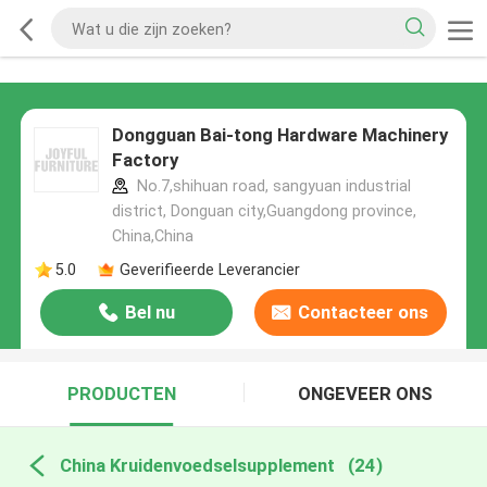
Dongguan Bai-tong Hardware Machinery
Factory
No.7,shihuan road, sangyuan industrial
district, Donguan city,Guangdong province,
China,China
5.0
Geverifieerde Leverancier
Bel nu
Contacteer ons
PRODUCTEN
ONGEVEER ONS
China Kruidenvoedselsupplement
(24)