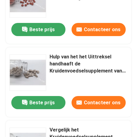
Aescimax van het Gezondheids
Kruidenvoedselsupplement
Fabrieksreis
Beste prijs
Contacteer ons
Kwaliteitscontrole
Contacteer ons
Hulp van het het Uittreksel
handhaaft de
Kruidenvoedselsupplement van
Nieuws
Nardostachysjatamansi het
Zenuwstelsel PT2P
Gevallen
Beste prijs
Contacteer ons
Verzoek om een Citaat
Vergelijk het
IVC Supplementen
Kruidenvoedselsupplement