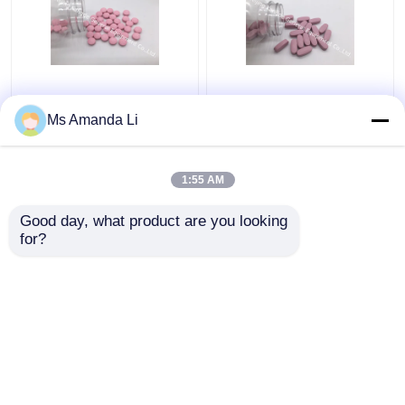
De tand van het
Het multi Minerale de
Beenvitaminen van de
Gezondheidssupplement
Ms Amanda Li
Gezondheidszonneschijn
van het Tabletbeen
Supplementen VT4Q,
houdt op aftappend
de Te kauwen
BT7N
1:55 AM
Beste prijs
Beste prijs
Tabletten van
Vitamined
Good day, what product are you looking 
for?
Contacteer ons
Contacteer ons
Bekijk meer
Thuis
Ongeveer ons
Contacteer ons
Desktop Site
Sitemap
Privacybeleid