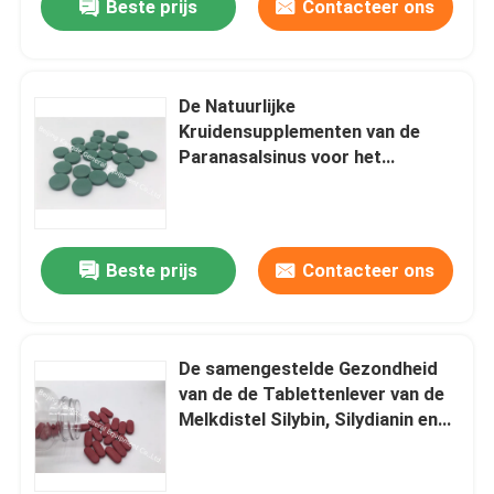
Beste prijs
Contacteer ons
De Natuurlijke
Kruidensupplementen van de
Paranasalsinus voor het
Ademhalingssysteem PT1P van
de Ontstekingsreactie
Beste prijs
Contacteer ons
De samengestelde Gezondheid
van de de Tablettenlever van de
Melkdistel Silybin, Silydianin en
Silychristin PT1W