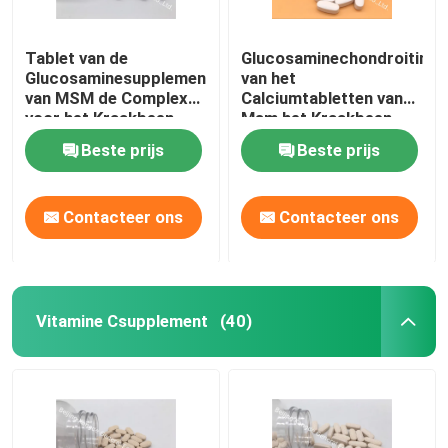
Tablet van de
Glucosaminechondroitin
Glucosaminesupplementen
van het
van MSM de Complexe
Calciumtabletten van
voor het Kraakbeen
Msm het Kraakbeen
OT1Y van de
Natuurlijke
Beste prijs
Beste prijs
Verbindingengezondheid
Gezamenlijke
Supplementen GT4J
Contacteer ons
Contacteer ons
Vitamine Csupplement
(40)