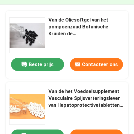
Van de Oliesoftgel van het
pompoenzaad Botanische
Kruiden de
Gezondheidssupplementen voor
Prostate Gezonde
Cardiovasculaire PS09
Beste prijs
Contacteer ons
Van de het Voedselsupplement
Vasculaire Spijsverteringslever
van Hepatoprotectivetabletten
Kruiden de
Gezondheidstabletten PT2A