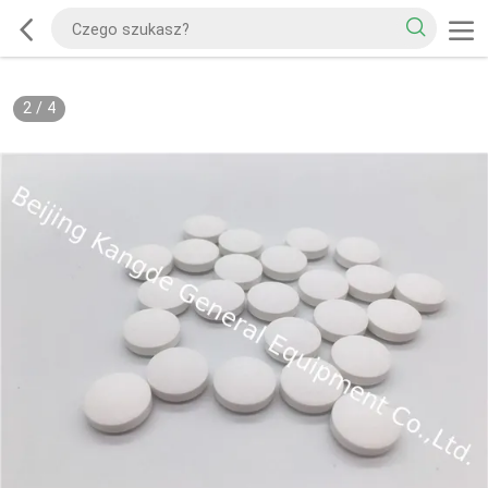
2
/
4