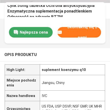
Cynk 50mg tabletka Ochrona antyoksydacyjna
Enzymatyczna suplementacja ponadtlenkiem
Odporność na zdrowie BT7M
Skontaktuj się z
Najlepsza cena
nami
OPIS PRODUKTU
High Light:
suplement koenzymu q10
Miejsce pochodz
Jiangsu, Chiny
enia
Nazwa handlowa
IVC
US FDA, USP DSVP, NSF GMP, UK MHR
Orzecznictwo