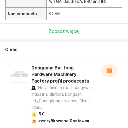
A, TGA, Saudi FDA, BRC and IFS
Numer modelu
BT7M
Zobacz więcej
O nas
Dongguan Bai-tong
Hardware Machinery
Factory profil producenta
No.7,shihuan road, sangyuan
industrial district, Donguan
city,Guangdong province, China
,Chiny
5.0
zweryfikowane Dostawca