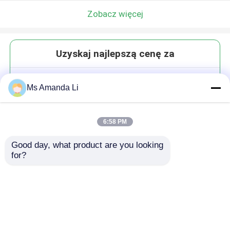
Zobacz więcej
Uzyskaj najlepszą cenę za
Cynk 50mg tabletka Ochrona
Ms Amanda Li
antyoksydacyjna Enzymatyczna
suplementacja ponadtlenkiem
Odporność na zdrowie BT7M
6:58 PM
Good day, what product are you looking 
for?
Kontyntynuj
Polecane produkty