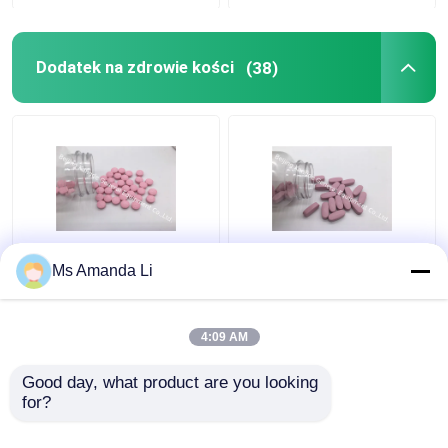
Dodatki do zdrowia oczu
Dodatek na zdrowie kości
(38)
Kapsułki do żucia
Wegetariańskie kapsułki
Suplementy oleju rybnego
Dental Health Sunshine
Suplement diety Multi
Ms Amanda Li
Bone Vitamins
Mineral Tablet Bone
Suplementy układu nerwowego
Suplementy VT4Q,
Health zatrzymuje
tabletki do żucia
krwawienie BT7N
4:09 AM
witaminy D
Najlepsza cena
Najlepsza cena
Suplementy dla kobiet
Good day, what product are you looking 
for?
Skontaktuj się z
Skontaktuj się z
Suplement witaminy E