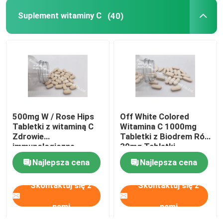
Suplement witaminy C
(40)
Wycieczka po fabryce
Kontrola jakości
Skontaktuj się z nami
500mg W / Rose Hips
Off White Colored
Aktualności
Tabletki z witaminą C
Witamina C 1000mg
Zdrowie
Tabletki z Biodrem Róż
immunologiczne
30mg Tabletki
Przypadki
Ochrona
Odporne Zdrowie
Najlepsza cena
Najlepsza cena
antyoksydacyjna CTDA
CT1D
Skontaktuj się z
Skontaktuj się z
Poprosić o wycenę
nami
nami
Suplementy IVC