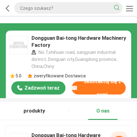
Dongguan Bai-tong Hardware Machinery
Factory
No.7,shihuan road, sangyuan industrial
district, Donguan city,Guangdong province,
China,Chiny
5.0
zweryfikowane Dostawca
Skontaktuj się z
Zadzwoń teraz
nami
produkty
O nas
Dongguan Bai-tong Hardware