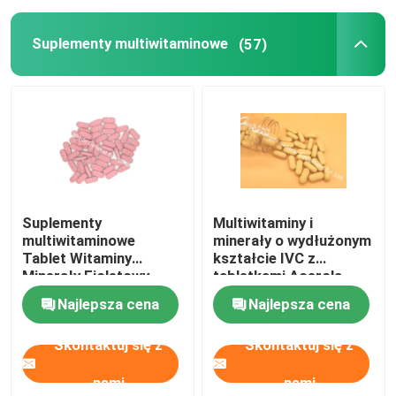
Suplementy multiwitaminowe
(57)
Suplementy glukozaminy
Suplement witaminy C
Suplementy multiwitaminowe
Dodatek na zdrowie kości
Suplementy
Multiwitaminy i
multiwitaminowe
minerały o wydłużonym
Tablet Witaminy
kształcie IVC z
Ziołowy suplement diety
Minerały Fioletowy
tabletkami Acerola
Czerwony Kolorowy
MT92
Najlepsza cena
Najlepsza cena
MT9G
Dodatki do wsparcia energetycznego
Skontaktuj się z
Skontaktuj się z
Suplementy diety sportowej
nami
nami