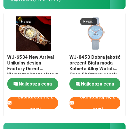
WJ-6534 New Arrival
WJ-8453 Dobra jakość
Unikalny design
prezent Biała moda
Factory Direct
Kobieta Alloy Watch
Klasyczny bransoleta z
Case Skórzany pasek
motywem kwiatowym
do zegarka
Najlepsza cena
Najlepsza cena
Skontaktuj się z
Skontaktuj się z
nami
nami