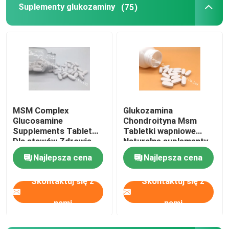
Suplementy glukozaminy
(75)
MSM Complex
Glukozamina
Glucosamine
Chondroityna Msm
Supplements Tablet
Tabletki wapniowe
Dla stawów Zdrowie
Naturalne suplementy
Chrząstka OT1Y
chrząstki GT4J
Najlepsza cena
Najlepsza cena
Dom
Skontaktuj się z
Skontaktuj się z
Produkty
nami
nami
O nas