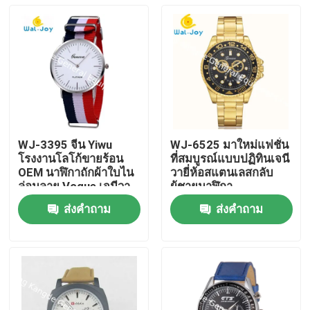
WJ-3395 จีน Yiwu
WJ-6525 มาใหม่แฟชั่น
โรงงานโลโก้ขายร้อน
ที่สมบูรณ์แบบปฏิทินเจนี
OEM นาฬิกาถักผ้าใบไน
วายี่ห้อสแตนเลสกลับ
ล่อนลาย Vogue เจนีวา
ผู้ชายนาฬิกา
นาฬิกาผู้ชายนาฬิกาข้อ
ส่งคำถาม
ส่งคำถาม
มือโปรโมชั่น
บ้าน
ผลิตภัณฑ์
เกี่ยวกับเรา