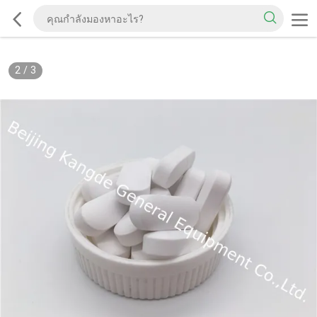
2
/
3