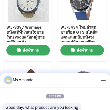
ทัวร์โรงงาน
WJ-3397 Womage
WJ-5434 ใหม่ล่าสุด
ควบคุมคุณภาพ
หนังแท้ที่น่าสนใจขาย
ขายร้อน GTS สไตล์ส
ร้อน vogue นิยมผู้ชาย
แตนเลสกลับหนังวง
นาฬิกาหนัง
ควอตซ์ผู้ชายนาฬิกา
ติดต่อเรา
ส่งคำถาม
ส่งคำถาม
ข่าว
กรณี
Ms Amanda Li
ขอใบเสนอราคา
11:11 PM
อาหารเสริม IVC
Good day, what product are you looking 