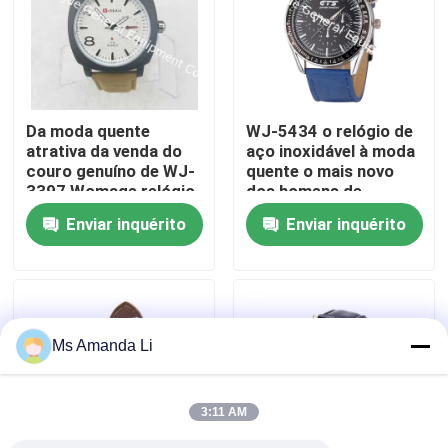
Excursão da fábrica
Controle da qualidade
Da moda quente
WJ-5434 o relógio de
atrativa da venda do
aço inoxidável à moda
couro genuíno de WJ-
quente o mais novo
Contacte-nos
3397 Womage relógio
dos homens de
popular do couro dos
quartzo da faixa do
Enviar inquérito
Enviar inquérito
homens
couro traseiro da
Notícia
venda GTS
Casos
Ms Amanda Li
Peça umas citações
3:11 AM
IVC suplementos