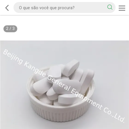
2
/
3