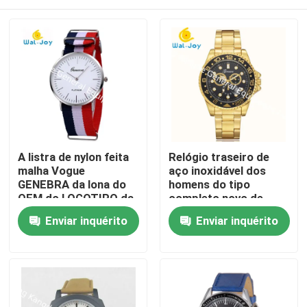
A listra de nylon feita
Relógio traseiro de
malha Vogue
aço inoxidável dos
GENEBRA da lona do
homens do tipo
OEM do LOGOTIPO da
completo novo de
venda da fábrica de
Genebra do calendário
Casa
Enviar inquérito
Enviar inquérito
WJ-3395 China Yiwu
da forma da chegada
relógio quente olha o
WJ-6525
relógio de pulso
Produtos
relativo à promoção
do homem
Sobre nós