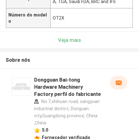
A, TGA, Saudi FDA, BRC and IFS
Número do model
OT2X
o
Veja mais
Sobre nós
Dongguan Bai-tong
Hardware Machinery
Factory perfil do fabricante
No.7,shihuan road, sangyuan
industrial district, Donguan
city,Guangdong province, China
,China
5.0
Fornecedor verificado