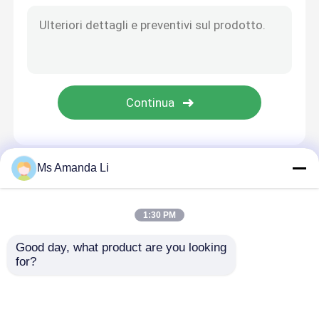
Ms Amanda Li
Casa
Circa noi
Contattaci
Desktop Site
Mappa del sito
Politica sulla privacy
1:30 PM
Casa
Good day, what product are you looking 
Cina salute cardiovascolare supplier.
Copyright ©
for?
2026 Dongguan Bai-tong Hardware Machinery
Prodotti
Factory. All Rights Reserved. Developed by
ECER
Circa noi