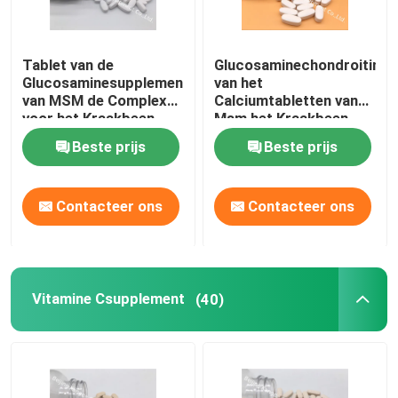
De Supplementen van het gewichtsbeheer
Tablet van de
Glucosaminechondroitin
Glucosaminesupplementen
van het
van MSM de Complexe
Calciumtabletten van
voor het Kraakbeen
Msm het Kraakbeen
OT1Y van de
Natuurlijke
Beste prijs
Beste prijs
Verbindingengezondheid
Gezamenlijke
Supplementen GT4J
Contacteer ons
Contacteer ons
Vitamine Csupplement
(40)