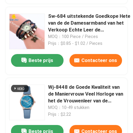
Sw-684 uitstekende Goedkope Hete
van de de Damesarmband van het
Verkoop Echte Leer de
Polshorlogesvlinder/Torentegenhang
MOQ：100 Piece / Pieces
Prijs：$0.85 - $1.02 / Pieces
Beste prijs
Contacteer ons
Wj-8448 de Goede Kwaliteit van
de Maniervrouw Veel Horloge van
het de Vrouwenleer van de
Kleuren Wit Band
MOQ：10-49 stukken
Prijs：$2.22
Beste prijs
Contacteer ons