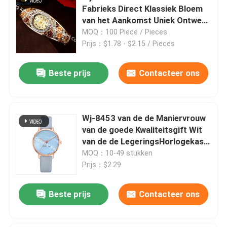
Fabrieks Direct Klassiek Bloem
van het Aankomst Uniek Ontwerp
de Armbandhorloge
MOQ：100 Piece / Pieces
Prijs：$1.78 - $2.15 / Pieces
Beste prijs
Contacteer ons
Wj-8453 van de de Maniervrouw
van de goede Kwaliteitsgift Wit
van de de LegeringsHorlogekast
van de het Leerband de
MOQ：10-49 stukken
Riemhorloge
Prijs：$2.29
Beste prijs
Contacteer ons