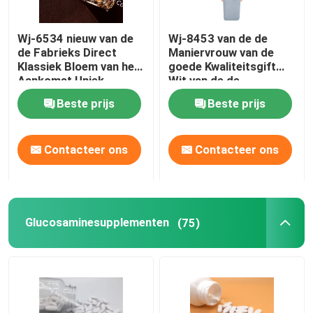
De Supplementen van de ooggezondheid
Wj-6534 nieuw van de
Wj-8453 van de de
de Fabrieks Direct
Maniervrouw van de
Klassiek Bloem van het
goede Kwaliteitsgift
Te kauwen Softgels
Aankomst Uniek
Wit van de de
Ontwerp de
LegeringsHorlogekast
Beste prijs
Beste prijs
Armbandhorloge
van de het Leerband de
Vegetarische Softgels
Riemhorloge
Contacteer ons
Contacteer ons
Vistraansupplementen
Zenuwstelselsupplementen
Glucosaminesupplementen
(75)
de gezondheidssupplementen van vrouwen
Vitaminee Supplement