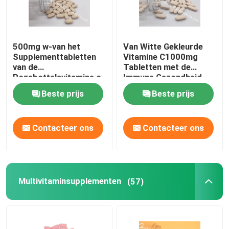
500mg w-van het
Van Witte Gekleurde
Supplementtabletten
Vitamine C1000mg
van de
Tabletten met de
Rozebottelsvitamine c
Immune Gezondheid
Immune de
CT1D van de
Beste prijs
Beste prijs
Gezondheids Anti-
Rozebottels30mg
oxyderende
Tablet
Bescherming CTDA
Contacteer ons
Contacteer ons
Multivitaminsupplementen
(57)