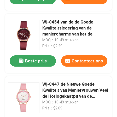
Wj-8454 van de de Goede
Kwaliteitslegering van de
maniercharme van het de
Horlogekast het Analoge
MOQ：10-49 stukken
Horloge Horloge van het de
Prijs：$2.29
Damesleer
Beste prijs
Contacteer ons
Huis
Wj-8447 de Nieuwe Goede
Kwaliteit van Maniervrouwen Veel
de Horlogekastpu van de
Producten
Kleurenlegering Horloge van de
MOQ：10-49 stukken
Leerarmband
Prijs：$2.09
Ongeveer ons