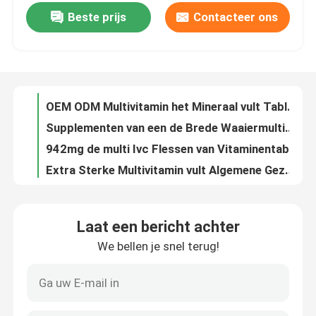
Beste prijs
Contacteer ons
Ovale Beste Multivitamin-Supplementtablet voor Mensen MT2H
Gele Gekleurde Multivitamin-de Mineralen Algemene Gezondheid MT2P van Supplementenvitaminen
Fabrieksreis
Vit vergelijkt de Vitaminenmineralen MT8D van Spanningsb+c Multivitamin Tabletten
OEM ODM Multivitamin het Mineraal vult Tablet MT46 Multivitamins voor Volwassenen aan
Kwaliteitscontrole
Supplementen van een de Brede Waaiermultivitamin van Voedings Algemene Gezondheid MT9M
942mg de multi Ivc Flessen van Vitaminentabletten verschroeien Bulkpakket MT11
Contacteer ons
Extra Sterke Multivitamin vult Algemene Gezondheid voor Snelle Levensstijlen MT1P aan
Beste Multivitamin voor Mensentablet een Brede Waaier van Voedings Algemene Gezondheid goed - zijnd MT9K
Nieuws
Van het de Reactiesbeen van de tandengezondheid het Enzymatische van het de Gezondheidssupplement Calcium en Vitamine D BT58
Magnesiummg+d3 Vitaminen voor Beenderen en Verbindingen Gebroken witte Gekleurde BT6E
Gevallen
Laat een bericht achter
Het tandsupplement van de Beengezondheid voor Haar, Spijkers en Huidgezondheid MTAR
We bellen je snel terug!
Ca - Mg - Zn-van de het Supplement het Tandgezondheid van de Beengezondheid Immuunsysteem BT4H
Verzoek om een Citaat
OEM ODM de Langwerpige Gestalte gegeven Supplementen van de het Zinktablet van het Calciummagnesium voor Beengezondheid BT2X
Een gezonde van het de Gezondheidssupplement Ca+Mg+Zn+VD3 van het Immuunsysteembeen Tablet BT3K
IVC Supplementen
Ca + van Mg + Zn-van het het Supplementzink van de Beengezondheid OEM van het het Calciummagnesium ODM BT6P