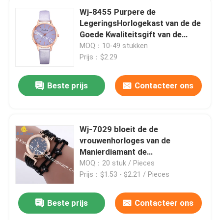
Wj-8455 Purpere de
LegeringsHorlogekast van de de
Goede Kwaliteitsgift van de
Maniervrouw Dame Leather
MOQ：10-49 stukken
Watch
Prijs：$2.29
Beste prijs
Contacteer ons
Wj-7029 bloeit de de
vrouwenhorloges van de
Manierdiamant de
armbandpolshorloges van het
MOQ：20 stuk / Pieces
armband handwatches leer
Prijs：$1.53 - $2.21 / Pieces
Beste prijs
Contacteer ons