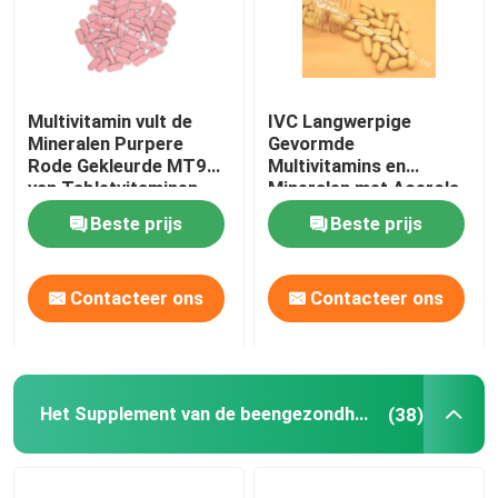
Multivitamin vult de
IVC Langwerpige
Mineralen Purpere
Gevormde
Rode Gekleurde MT9G
Multivitamins en
van Tabletvitaminen
Mineralen met Acerola-
aan
Tabletten MT92
Beste prijs
Beste prijs
Contacteer ons
Contacteer ons
Het Supplement van de beengezondheid
(38)