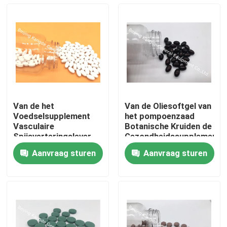
Van de het
Van de Oliesoftgel van
Voedselsupplement
het pompoenzaad
Vasculaire
Botanische Kruiden de
Spijsverteringslever
Gezondheidssupplemente
van
voor Prostate
Aanvraag sturen
Aanvraag sturen
Hepatoprotectivetabletten
Gezonde
Huis
Kruiden de
Cardiovasculaire PS09
Gezondheidstabletten
PT2A
Producten
Ongeveer ons