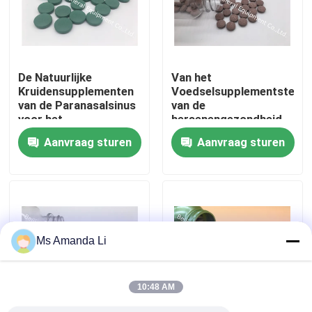
Fabrieksreis
De Natuurlijke
Van het
Kwaliteitscontrole
Kruidensupplementen
Voedselsupplementsteun
van de Paranasalsinus
van de
voor het
hersenengezondheid
Contacteer ons
Ademhalingssysteem
de Kruiden Cognitieve
Aanvraag sturen
Aanvraag sturen
PT1P van de
Gezondheid PT29
Ontstekingsreactie
Nieuws
Gevallen
Ms Amanda Li
Verzoek om een Citaat
10:48 AM
IVC Supplementen