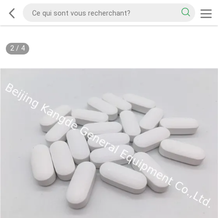
2
/
4