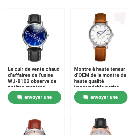
Le cuir de vente chaud
Montre à haute teneur
d'affaires de l'usine
d'OEM de la montre de
WJ-8102 observe de
haute qualité
petites montres-
imperméable petite
bracelet
MOQ de quartz de la
Maison
envoyer une
envoyer une
imperméables
montre des hommes
d'hommes d'OEM
WJ-8108 simples à la
demande
demande
Handwatches
mode
Produits
Au sujet de nous