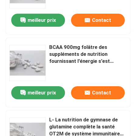
nutrition
meilleur prix
Contact
BCAA 900mg folâtre des
suppléments de nutrition
fournissant l'énergie s'est
embranché le 2:1 à chaînes
d'acides aminés : 1OT1X
meilleur prix
Contact
Maison
Produits
L- La nutrition de gymnase de
glutamine complète la santé
OT2M de système immunitaire
Au sujet de nous