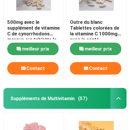
500mg avec le
Outre du blanc
supplément de vitamine
Tablettes colorées de
C de cynorrhodons
la vitamine C 1000mg
marque sur tablette la
avec la santé
protection
immunisée CT1D de
meilleur prix
meilleur prix
antioxydante CTDA de
Tablette des
santé immunisée
cynorrhodons 30mg
Contact
Contact
Suppléments de Multivitamin
(57)