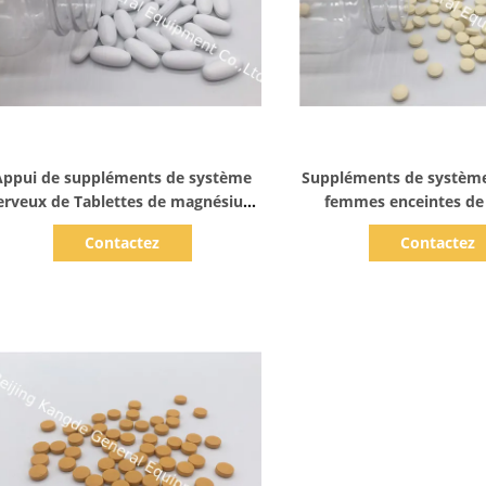
Afficher les détails
Afficher les dét
Appui de suppléments de système
Suppléments de système
erveux de Tablettes de magnésium
femmes enceintes de
critique pour la fonction BT8V
coeur, supplément VT3
Contactez
Contactez
d'enzymes
folique