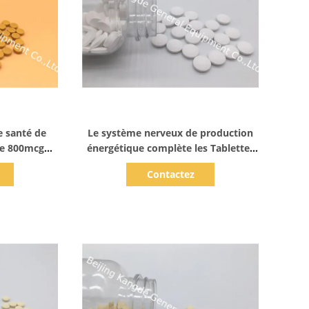
ails
Afficher les détails
e santé de
Le système nerveux de production
que 800mcg
énergétique complète les Tablettes
enceintes
BT6Y de magnésium et de potassium
Contactez