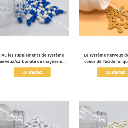
Afficher les détails
Afficher les dét
IVC les suppléments de système
Le système nerveux d
nerveux/carbonate de magnésium
coeur de l'acide foli
marque sur tablette 200mg BC0D
complète les femmes 
Contactez
Contactez
VT4G