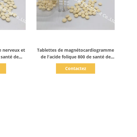
ails
Afficher les détails
 nerveux et
Tablettes de magnétocardiogramme
 santé de
de l'acide folique 800 de santé de
6 d'acide
coeur pour le système nerveux T35
Contactez