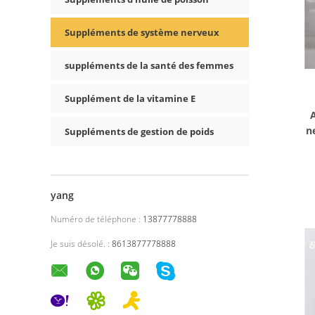
Suppléments de système nerveux
suppléments de la santé des femmes
Supplément de la vitamine E
n
Suppléments de gestion de poids
yang
Numéro de téléphone :
13877778888
Je suis désolé. :
8613877778888