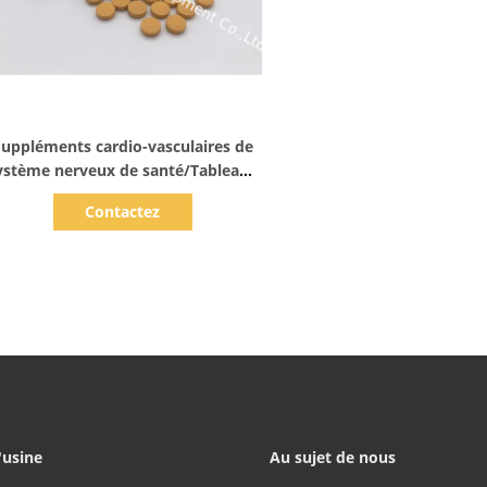
Afficher les détails
Suppléments cardio-vasculaires de
ystème nerveux de santé/Tableaux
VT4H magnétocardiogramme de
Contactez
l'acide folique 400
'usine
Au sujet de nous