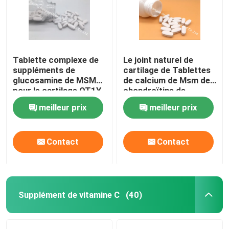
Tablette complexe de
Le joint naturel de
suppléments de
cartilage de Tablettes
glucosamine de MSM
de calcium de Msm de
pour le cartilage OT1Y
chondroïtine de
de santé de joints
glucosamine complète
meilleur prix
meilleur prix
GT4J
Contact
Contact
Supplément de vitamine C
(40)