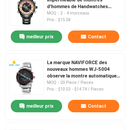
d'hommes de Handwatches
Japon Movt de quartz de marque
MOQ：2 - 4 morceaux
Suppléments de glucosamine
de date du jour de WJ-6308
Prix：$15.58
Naviforce
Supplément de vitamine C
meilleur prix
Contact
Suppléments de Multivitamin
La marque NAVIFORCE des
nouveaux hommes WJ-5004
Supplément de santé d'os
observe la montre automatique
d'hommes d'heures de
MOQ：20 Piece / Pieces
Complément alimentaire de fines herbes
concepteur de semaine de date
Prix：$10.53 - $14.74 / Pieces
de montres-bracelet d'acier
inoxydable
meilleur prix
Contact
Suppléments de soutien d'énergie
Suppléments de nutrition de sports