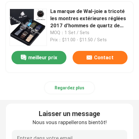
La marque de Wal-joie a tricoté
Suppléments de gestion de poids
les montres extérieures réglées
2017 d'hommes de quartz de
boîte de luxe de courroie
MOQ：1 Set / Sets
Prix：$11.00 - $11.50 / Sets
meilleur prix
Contact
Regardez plus
Laisser un message
Nous vous rappellerons bientôt!