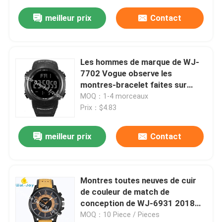
meilleur prix
Contact
Les hommes de marque de WJ-
7702 Vogue observe les
montres-bracelet faites sur
commande de plastique de logo
MOQ：1-4 morceaux
d'OEM de Digital Handwatches
Prix：$4.83
de date automatique
imperméable de SMAEL
meilleur prix
Contact
Montres toutes neuves de cuir
de couleur de match de
conception de WJ-6931 2018
SOKI pour des montres de
MOQ：10 Piece / Pieces