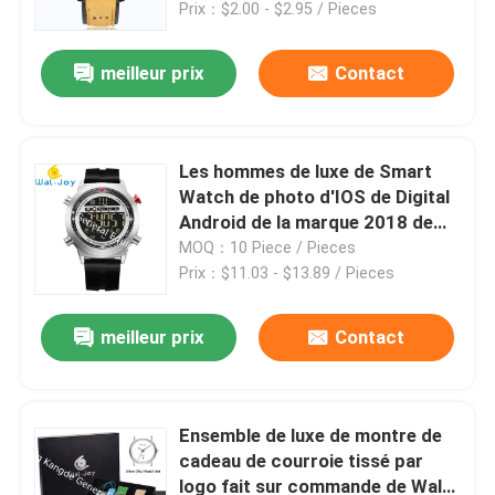
quartz des hommes avec la date
Prix：$2.00 - $2.95 / Pieces
meilleur prix
Contact
Les hommes de luxe de Smart
Watch de photo d'IOS de Digital
Android de la marque 2018 de
WJ-6915 JeiSo
MOQ：10 Piece / Pieces
imperméabilisent la montre-
Prix：$11.03 - $13.89 / Pieces
bracelet avec le podomètre et le
Bluetooth
meilleur prix
Contact
Maison
Produits
Ensemble de luxe de montre de
cadeau de courroie tissé par
logo fait sur commande de Wal-
Au sujet de nous