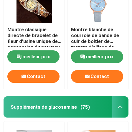
Montre classique
Montre blanche de
directe de bracelet de
courroie de bande de
fleur d'usine unique de
cuir de boîtier de
conception du nouveau
montre d'alliage de
venu WJ-6534
femme de mode de
meilleur prix
meilleur prix
cadeau de la bonne
qualité WJ-8453
Contact
Contact
Suppléments de glucosamine
(75)