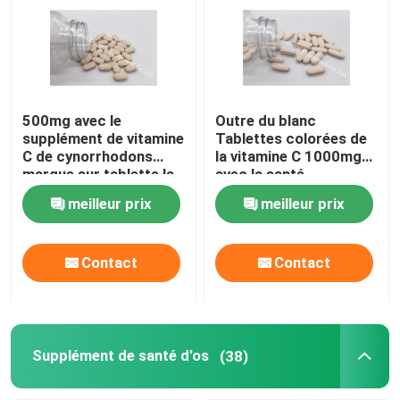
500mg avec le
Outre du blanc
supplément de vitamine
Tablettes colorées de
C de cynorrhodons
la vitamine C 1000mg
marque sur tablette la
avec la santé
protection
immunisée CT1D de
meilleur prix
meilleur prix
antioxydante CTDA de
Tablette des
santé immunisée
cynorrhodons 30mg
Contact
Contact
Supplément de santé d'os
(38)