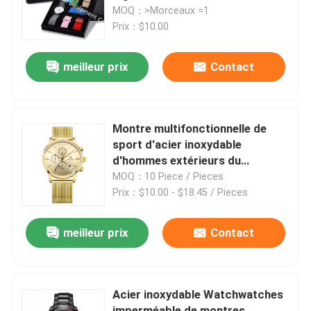
joie pour la montre-bracelet
MOQ：>Morceaux =1
d'enfant de la bande DIY de
Prix：$10.00
Visite d'usine
changement de montres de
concepteurs de femmes de fille
meilleur prix
Contact
Contrôle de qualité
Contactez-nous
Montre multifonctionnelle de
sport d'acier inoxydable
d'hommes extérieurs du
Nouvelles
résistant à l'eau 3ATM de mode
MOQ：10 Piece / Pieces
de marque de WJ-5263 MEGIR
Prix：$10.00 - $18.45 / Pieces
Cas
meilleur prix
Contact
Demandez une citation
Acier inoxydable Watchwatches
IVC suppléments
imperméable de montres