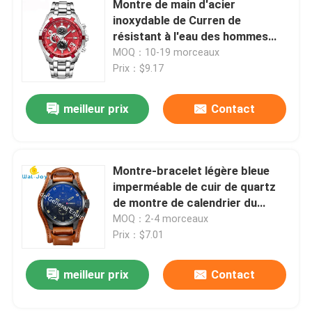
Montre de main d'acier
inoxydable de Curren de
Suppléments de santé d'oeil
résistant à l'eau des hommes
SW-1233
MOQ：10-19 morceaux
Prix：$9.17
Softgels masticable
meilleur prix
Contact
Végétarien Softgels
Suppléments d'huile de poisson
Montre-bracelet légère bleue
imperméable de cuir de quartz
de montre de calendrier du
Suppléments de système nerveux
cadran des hommes
MOQ：2-4 morceaux
occasionnels à extrémité élevé
Prix：$7.01
de WJ-5911 CURREN 8225
suppléments de la santé des femmes
meilleur prix
Contact
Supplément de la vitamine E