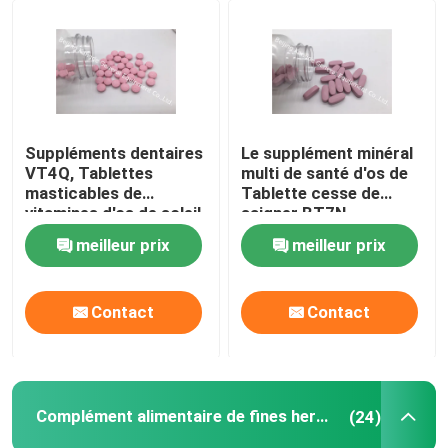
Suppléments dentaires
Le supplément minéral
VT4Q, Tablettes
multi de santé d'os de
masticables de
Tablette cesse de
vitamines d'os de soleil
saigner BT7N
de santé de la vitamine
meilleur prix
meilleur prix
D
Contact
Contact
Complément alimentaire de fines herbes
(24)