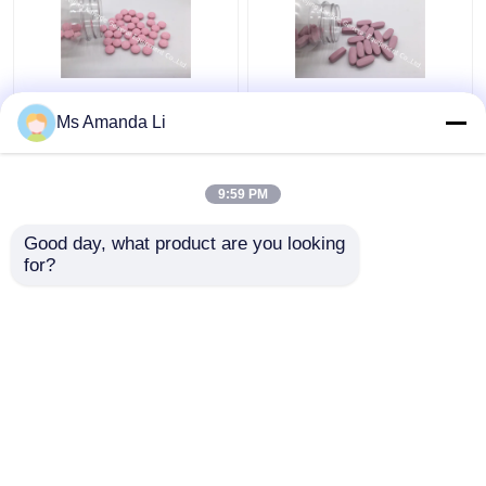
Zahngesundheits-
Multi Mineraltablet-
Ms Amanda Li
Sonnenschein-
Knochen-Gesundheits-
Knochen-Vitamin-
Ergänzung hört auf,
Ergänzungen VT4Q,
BT7N zu bluten
9:59 PM
kaubare Tablets des
Bestpreis
Bestpreis
Vitamin-D
Good day, what product are you looking 
for?
Kontakt
Kontakt
Sehen Sie mehr an
Startseite
Über uns
Kontakt
Desktop Site
Sitemap
Datenschutzrichtlinie