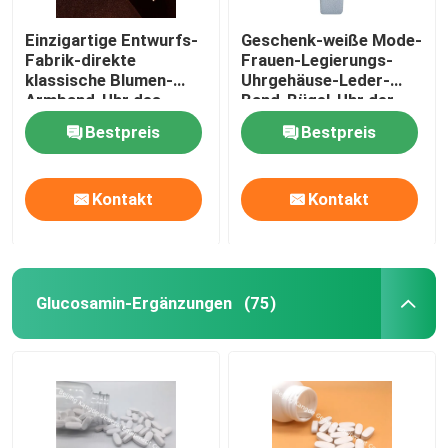
Einzigartige Entwurfs-
Geschenk-weiße Mode-
Gewichts-Management-Ergänzungen
Fabrik-direkte
Frauen-Legierungs-
klassische Blumen-
Uhrgehäuse-Leder-
Armband-Uhr des
Band-Bügel-Uhr der
Neuzugang-WJ-6534
guten Qualitäts-WJ-
Bestpreis
Bestpreis
8453
Kontakt
Kontakt
Glucosamin-Ergänzungen
(75)