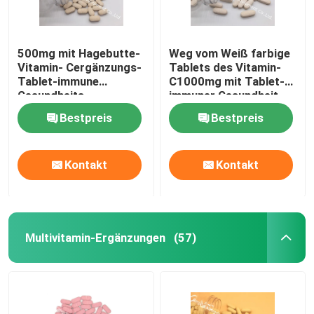
500mg mit Hagebutte-
Weg vom Weiß farbige
Vitamin- Cergänzungs-
Tablets des Vitamin-
Tablet-immune
C1000mg mit Tablet-
Gesundheits-
immuner Gesundheit
Antioxidansschutz
CT1D der Hagebutte-
Bestpreis
Bestpreis
CTDA
30mg
Kontakt
Kontakt
Multivitamin-Ergänzungen
(57)