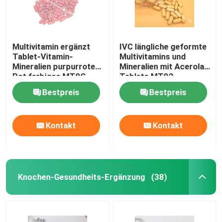
Multivitamin ergänzt
IVC längliche geformte
Tablet-Vitamin-
Multivitamins und
Mineralien purpurrotes
Mineralien mit Acerola-
Rot farbiges MT9G
Tablets MT92
Bestpreis
Bestpreis
Kontakt
Kontakt
Knochen-Gesundheits-Ergänzung
(38)