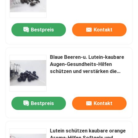
Gehirn-Gesundheits-Fisch-Öl
Fabrik-Ausflug
Bestpreis
Kontakt
Qualitätskontrolle
Treten Sie mit uns in Verbindung
Blaue Beeren-u. Lutein-kaubare
Augen-Gesundheits-Hilfen
schützen und verstärken die
Nachrichten
Vision
Fälle
Bestpreis
Kontakt
Fordern Sie ein Zitat
Lutein schützen kaubare orange
IVC Ergänzungen
Aroma-Hilfen Softgels und