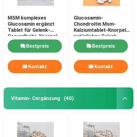
MSM komplexes
Glucosamin-
Glucosamin ergänzt
Chondroitin Msm-
Tablet für Gelenk-
Kalziumtablet-Knorpel-
Gesundheits-Knorpel
natürliches Gelenk
OT1Y
ergänzt GT4J
Bestpreis
Bestpreis
Kontakt
Kontakt
Vitamin- Cergänzung
(40)