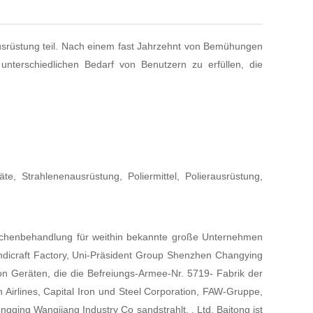
srüstung teil. Nach einem fast Jahrzehnt von Bemühungen
terschiedlichen Bedarf von Benutzern zu erfüllen, die
, Strahlenenausrüstung, Poliermittel, Polierausrüstung,
flächenbehandlung für weithin bekannte große Unternehmen
ndicraft Factory, Uni-Präsident Group Shenzhen Changying
on Geräten, die die Befreiungs-Armee-Nr. 5719- Fabrik der
 Airlines, Capital Iron und Steel Corporation, FAW-Gruppe,
g Wangjiang Industry Co sandstrahlt. , Ltd. Baitong ist