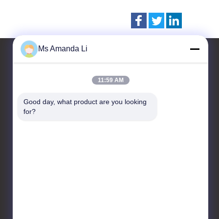
Ms Amanda Li
11:59 AM
Kontakt
Good day, what product are you looking 
Dongguan Bai-tong Hardware
for?
Machinery Factory
No.7, shihuan Straße,
sangyuan Industriegebiet,
Donguan-Stadt, Provinz
Guangdong, China
86-769-22259980
yangyang@gmail.com