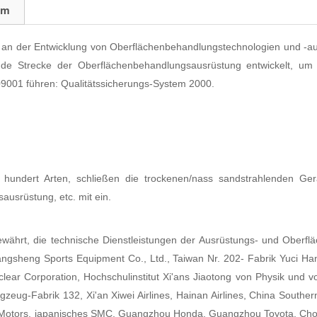
am
n der Entwicklung von Oberflächenbehandlungstechnologien und -au
 Strecke der Oberflächenbehandlungsausrüstung entwickelt, um un
09001 führen: Qualitätssicherungs-System 2000.
hundert Arten, schließen die trockenen/nass sandstrahlenden Geräte
usrüstung, etc. mit ein.
ewährt, die technische Dienstleistungen der Ausrüstungs- und Ober
gsheng Sports Equipment Co., Ltd., Taiwan Nr. 202- Fabrik Yuci Ha
ear Corporation, Hochschulinstitut Xi'ans Jiaotong von Physik und v
zeug-Fabrik 132, Xi'an Xiwei Airlines, Hainan Airlines, China Southern
ors, japanisches SMC, Guangzhou Honda, Guangzhou Toyota, Chongqin