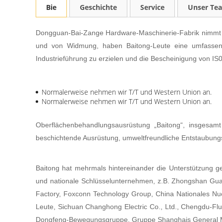
Bie
Geschichte
Service
Unser Te
Dongguan-Bai-Zange Hardware-Maschinerie-Fabrik nimmt a
und von Widmung, haben Baitong-Leute eine umfassende
Industrieführung zu erzielen und die Bescheinigung von IS
Normalerweise nehmen wir T/T und Western Union an.
Normalerweise nehmen wir T/T und Western Union an.
Oberflächenbehandlungsausrüstung „Baitong“, insgesamt 
beschichtende Ausrüstung, umweltfreundliche Entstaubungsa
Baitong hat mehrmals hintereinander die Unterstützung g
und nationale Schlüsselunternehmen, z.B. Zhongshan Guan
Factory, Foxconn Technology Group, China Nationales Nucl
Leute, Sichuan Changhong Electric Co., Ltd., Chengdu-Flug
Dongfeng-Bewegungsgruppe, Gruppe Shanghais General Mot