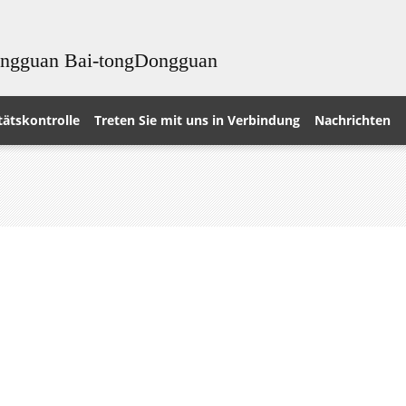
ongguan Bai-tongDongguan
tätskontrolle
Treten Sie mit uns in Verbindung
Nachrichten