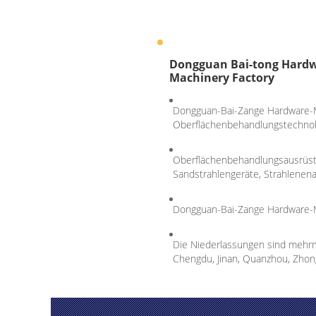
Dongguan Bai-tong Hard
Machinery Factory
Dongguan-Bai-Zange Hardware-M
Oberflächenbehandlungstechnolo
Oberflächenbehandlungsausrüstu
Sandstrahlengeräte, Strahlenenau
Dongguan-Bai-Zange Hardware-Ma
Die Niederlassungen sind mehrma
Chengdu, Jinan, Quanzhou, Zhon