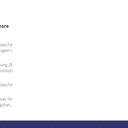
ware
aschinerie-Fabrik nimmt an der Entwicklung von
gien und -ausrüstung teil. Nach einem fast Jahrzehnt von e
ng „Baitong“, insgesamt hundert Arten, schließen die trockenen/nass
srüstung, die Poliermittel ein und polieren
schinerie-Fabrik im Jahre 1993 establised
ls hintereinander in Peking, Shanghai, Suzhou, Ningbo, Shenyang, Cho
gshan, Xi'an, Nanh gegründet worden