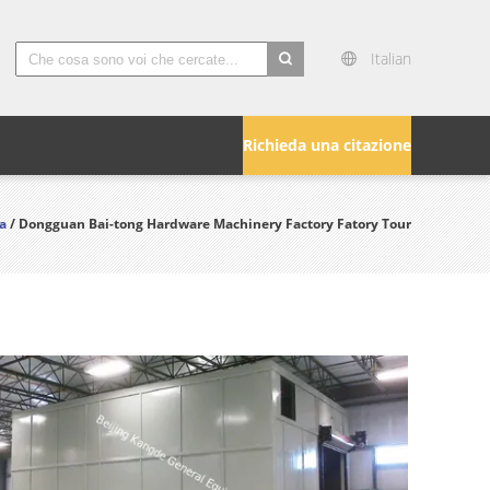
Italian
search
Richieda una citazione
a
/ Dongguan Bai-tong Hardware Machinery Factory Fatory Tour