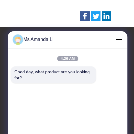
Ms Amanda Li
Contattaci
4:26 AM
Dongguan Bai-tong Hardware
Good day, what product are you looking 
Machinery Factory
for?
No.7, strada shihuan,
distretto industriale
sangyuan, città di Donguan,
provincia del Guangdong,
Cina
86-769-22259980
yangyang@gmail.com