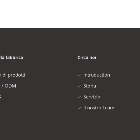
lla fabbrica
Circa noi
a di prodotti
Intruduction
 / ODM
Storia
S
Servizio
Il nostro Team