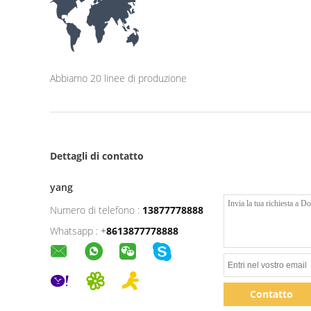
Abbiamo 20 linee di produzione
Dettagli di contatto
yang
Numero di telefono :
13877778888
Whatsapp :
+
8613877778888
Contatto