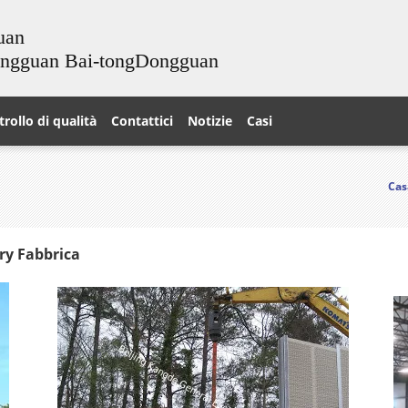
uan
ongguan Bai-tongDongguan
rollo di qualità
Contattici
Notizie
Casi
Cas
ry Fabbrica