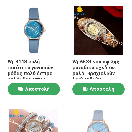
Wj-8448 καλή
Wj-6534 νέο άφιξης
ποιότητα γυναικών
μοναδικό σχεδίου
μόδας πολύ άσπρο
ρολόι βραχιολιών
ρολόι δέρματος
λουλουδιών
γυναικών ζωνών
εργοστασίων άμεσο
Αποστολή
Αποστολή
χρωμάτων
κλασικό
Σπίτι
ερώτησης
ερώτησης
Προϊόντα
Περίπου εμείς