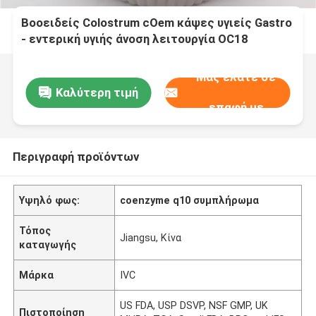
Βοοειδείς Colostrum cOem κάψες υγιείς Gastro
- εντερική υγιής άνοση λειτουργία OC18
λειτουργίας
Μας ελάτε σε
Καλύτερη τιμή
επαφή με
Περιγραφή προϊόντων
Υψηλό φως:
coenzyme q10 συμπλήρωμα
Τόπος
Jiangsu, Κίνα
καταγωγής
Μάρκα
IVC
US FDA, USP DSVP, NSF GMP, UK
Πιστοποίηση