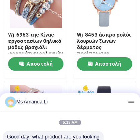
Γύρος εργοστασίων
Wj-6963 της Κίνας
Wj-8453 άσπρο ρολόι
Ποιοτικός έλεγχος
εργοστασίων θηλυκό
λουριών ζωνών
μόδας βραχιόλι
δέρματος
φορεμάτων ρολογιών
περίπτωσης
Μας ελάτε σε επαφή με
φτηνό γοητευτικό
ρολογιών κραμάτων
Αποστολή
Αποστολή
πανκ κυρία Watch
γυναικών μόδας
Soft Fabric Girl
δώρων καλής
ερώτησης
ερώτησης
Ειδήσεις
Wristwatch
ποιότητας
Περιπτώσεις
Ms Amanda Li
Ζητήστε ένα απόσπασμα
5:13 AM
IVC συμπληρώματα
Good day, what product are you looking 