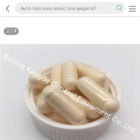
2
/
4