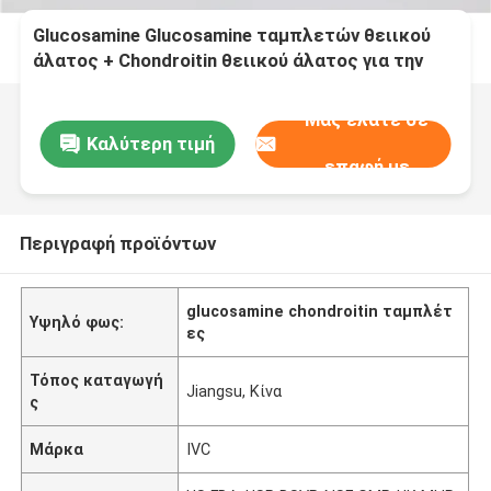
Glucosamine Glucosamine ταμπλετών θειικού
άλατος + Chondroitin θειικού άλατος για την
κοινή υγεία GT4A χόνδρου πόνου
Μας ελάτε σε
Καλύτερη τιμή
επαφή με
Περιγραφή προϊόντων
glucosamine chondroitin ταμπλέτ
Υψηλό φως:
ες
Τόπος καταγωγή
Jiangsu, Κίνα
ς
Μάρκα
IVC