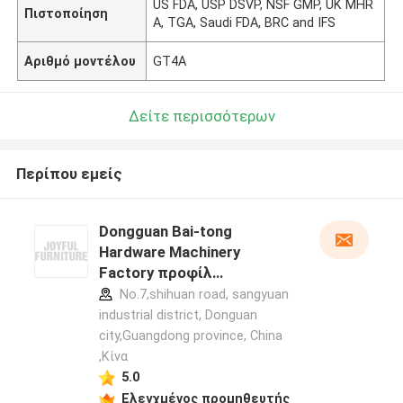
US FDA, USP DSVP, NSF GMP, UK MHR
Πιστοποίηση
A, TGA, Saudi FDA, BRC and IFS
Αριθμό μοντέλου
GT4A
Δείτε περισσότερων
Περίπου εμείς
Dongguan Bai-tong
Hardware Machinery
Factory προφίλ
κατασκευαστή
No.7,shihuan road, sangyuan
industrial district, Donguan
city,Guangdong province, China
,Κίνα
5.0
Ελεγχμένος προμηθευτής