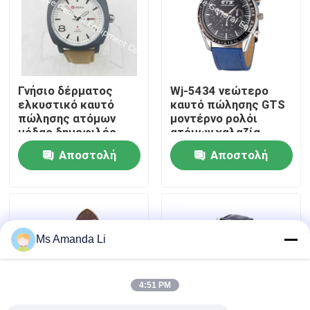
Γύρος εργοστασίων
Ποιοτικός έλεγχος
Γνήσιο δέρματος
Wj-5434 νεώτερο
ελκυστικό καυτό
καυτό πώλησης GTS
πώλησης ατόμων
μοντέρνο ρολόι
Μας ελάτε σε επαφή με
μόδας δημοφιλές
ατόμων χαλαζία
ρολόι δέρματος wj-
ζωνών δέρματος
Αποστολή
Αποστολή
3397 Womage
ανοξείδωτου πίσω
Ειδήσεις
ερώτησης
ερώτησης
Περιπτώσεις
Ms Amanda Li
Ζητήστε ένα απόσπασμα
4:51 PM
IVC συμπληρώματα