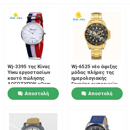
Wj-3395 της Κίνας
Wj-6525 νέο άφιξης
Yiwu εργοστασίων
μόδας πλήρες της
καυτό πώλησης
ημερολογιακής
ΛΟΓΟΤΥΠΩΝ cOem
Γενεύης εμπορικών
πλεκτό ρολόι άτομο
σημάτων ρολόι
Σπίτι
Αποστολή
Αποστολή
προωθητικό
ατόμων ανοξείδωτου
WristWatch ρολογιών
πίσω
ερώτησης
ερώτησης
της ΓΕΝΕΎΗΣ μόδας
Προϊόντα
λωρίδων καμβά
νάυλον
Περίπου εμείς