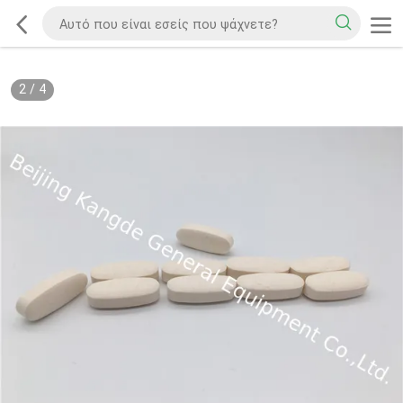
2
/
4