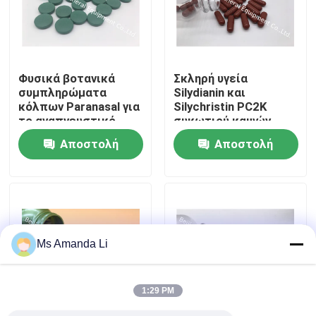
Γύρος εργοστασίων
Φυσικά βοτανικά
Σκληρή υγεία
Ποιοτικός έλεγχος
συμπληρώματα
Silydianin και
κόλπων Paranasal για
Silychristin PC2K
το αναπνευστικό
συκωτιού καψών
Μας ελάτε σε επαφή με
σύστημα PT1P
κάρδων γάλακτος
Αποστολή
Αποστολή
απάντησης
Silymarin
ανάφλεξης
ερώτησης
ερώτησης
Ειδήσεις
Περιπτώσεις
Ms Amanda Li
Ζητήστε ένα απόσπασμα
1:29 PM
IVC συμπληρώματα