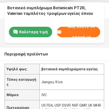
Βοτανικό συμπλήρωμα Botanicals PT2R,
Valerian ταμπλέτες τροφίμων υγείας ύπνου
αποσπασμάτων ρίζας
Μας ελάτε σε
Καλύτερη τιμή
επαφή με
Περιγραφή προϊόντων
Υψηλό φως:
βοτανικά συμπληρώματα υγείας
Τόπος καταγωγή
Jiangsu, Κίνα
ς
Μάρκα
IVC
US FDA, USP DSVP, NSF GMP, UK MHR
Πιστοποίηση