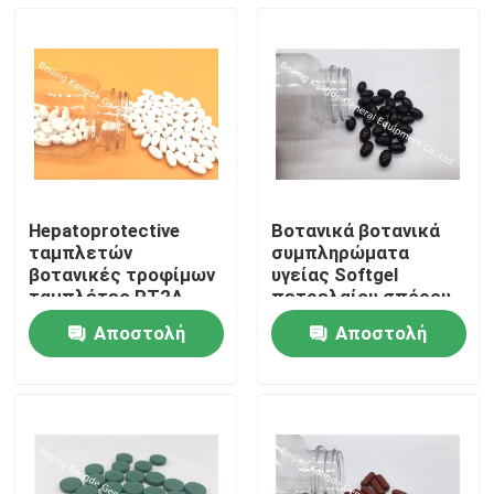
Hepatoprotective
Βοτανικά βοτανικά
ταμπλετών
συμπληρώματα
βοτανικές τροφίμων
υγείας Softgel
ταμπλέτες PT2A
πετρελαίου σπόρου
υγείας συκωτιού
κολοκύθας για
Αποστολή
Αποστολή
συμπληρωμάτων
προστατικό υγιές
Σπίτι
αγγειακές
καρδιαγγειακό PS09
ερώτησης
ερώτησης
χωνευτικές
Προϊόντα
Περίπου εμείς