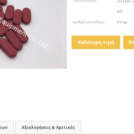
Πιστοποίηση:
US FDA, 
IFS
Αριθμό μοντέλου:
PT1W
Καλύτερη τιμή
Ε
των
Αξιολογήσεις & Κριτικές