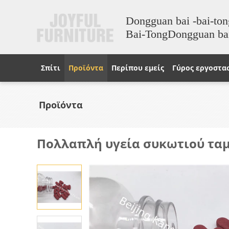
Dongguan bai -bai-ton
Bai-TongDongguan b
Σπίτι
Προϊόντα
Περίπου εμείς
Γύρος εργοστα
Προϊόντα
Πολλαπλή υγεία συκωτιού ταμπλ