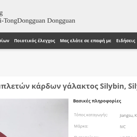
g
ai-TongDongguan Dongguan
σίων
Ποιοτικός έλεγχος
Μας ελάτε σε επαφή με
Ειδήσεις
ετών κάρδων γάλακτος Silybin, Silyd
Βασικές πληροφορίες
Τόπος καταγωγής:
Jiangsu, 
Μάρκα:
IVC