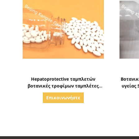
Δείξε λεπτομέρειες
Hepatoprotective ταμπλετών
Βοτανι
βοτανικές τροφίμων ταμπλέτες
υγείας 
PT2A υγείας συκωτιού
κολοκύ
Επικοινωνήστε
συμπληρωμάτων αγγειακές
χωνευτικές