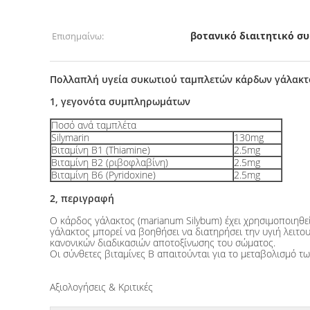
βοτανικό διαιτητικό 
Επισημαίνω:
Πολλαπλή υγεία συκωτιού ταμπλετών κάρδων γάλακτος S
1, γεγονότα συμπληρωμάτων
Ποσό ανά ταμπλέτα
Silymarin
130mg
Βιταμίνη B1 (Thiamine)
2.5mg
Βιταμίνη B2 (ριβοφλαβίνη)
2.5mg
Βιταμίνη B6 (Pyridoxine)
2.5mg
2, περιγραφή
Ο κάρδος γάλακτος (marianum Silybum) έχει χρησιμοποιηθεί 
γάλακτος μπορεί να βοηθήσει να διατηρήσει την υγιή λειτ
κανονικών διαδικασιών αποτοξίνωσης του σώματος.
Οι σύνθετες βιταμίνες Β απαιτούνται για το μεταβολισμό τ
Αξιολογήσεις & Κριτικές