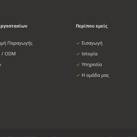
εργοστασίων
Περίπου εμείς
μμή Παραγωγής
Εισαγωγή
 / ODM
Ιστορία
Α
Υπηρεσία
Η ομάδα μας