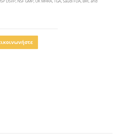
USP DSVP, NSF GMP, UK MHRA, TGA, Saudi FDA, BRC and
πικοινωνήστε