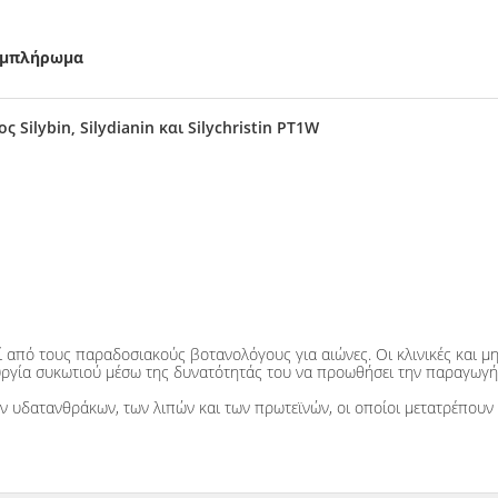
συμπλήρωμα
ilybin, Silydianin και Silychristin PT1W
από τους παραδοσιακούς βοτανολόγους για αιώνες. Οι κλινικές και μη-κ
ουργία συκωτιού μέσω της δυνατότητάς του να προωθήσει την παραγωγή
ων υδατανθράκων, των λιπών και των πρωτεϊνών, οι οποίοι μετατρέπουν 