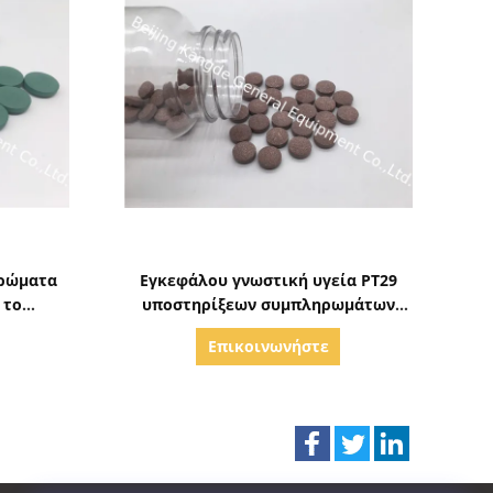
ς
Δείξε λεπτομέρειες
ηρώματα
Εγκεφάλου γνωστική υγεία PT29
 το
υποστηρίξεων συμπληρωμάτων
 PT1P
τροφίμων υγείας βοτανική
Επικοινωνήστε
ης