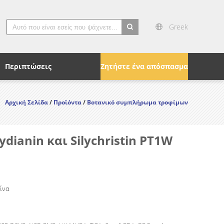
Greek
search
Περιπτώσεις
Ζητήστε ένα απόσπασμα
Αρχική Σελίδα
/
Προϊόντα
/
Βοτανικό συμπλήρωμα τροφίμων
ianin και Silychristin PT1W
Κίνα