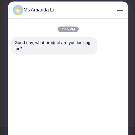
Ms Amanda Li
επαφή
7:44 PM
Dongguan Bai-tong Hardware
Good day, what product are you looking 
Machinery Factory
for?
No.7, shihuan δρόμος,
sangyuan βιομηχανική
περιοχή, πόλη Donguan,
επαρχία Γκουαγκντόνγκ,
Κίνα
86-769-22259980
yangyang@gmail.com