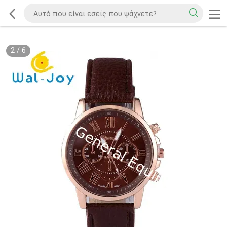
2
/
6