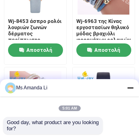
Γύρος εργοστασίων
Wj-8453 άσπρο ρολόι
Wj-6963 της Κίνας
λουριών ζωνών
εργοστασίων θηλυκό
δέρματος
μόδας βραχιόλι
Ποιοτικός έλεγχος
περίπτωσης
φορεμάτων ρολογιών
ρολογιών κραμάτων
φτηνό γοητευτικό
Αποστολή
Αποστολή
γυναικών μόδας
πανκ κυρία Watch
Μας ελάτε σε επαφή με
δώρων καλής
Soft Fabric Girl
ερώτησης
ερώτησης
ποιότητας
Wristwatch
Ειδήσεις
Ms Amanda Li
Περιπτώσεις
5:01 AM
Ζητήστε ένα απόσπασμα
Good day, what product are you looking 
for?
Wj-6963 νέο άφιξης
Απλό εκλεκτής
IVC συμπληρώματα
καυτό πώλησης
ποιότητας ρολόι