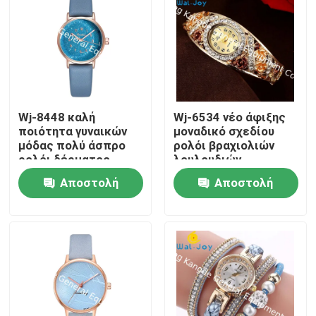
Wj-8448 καλή
Wj-6534 νέο άφιξης
ποιότητα γυναικών
μοναδικό σχεδίου
μόδας πολύ άσπρο
ρολόι βραχιολιών
ρολόι δέρματος
λουλουδιών
γυναικών ζωνών
εργοστασίων άμεσο
Αποστολή
Αποστολή
χρωμάτων
κλασικό
ερώτησης
ερώτησης
Σπίτι
Προϊόντα
Περίπου εμείς