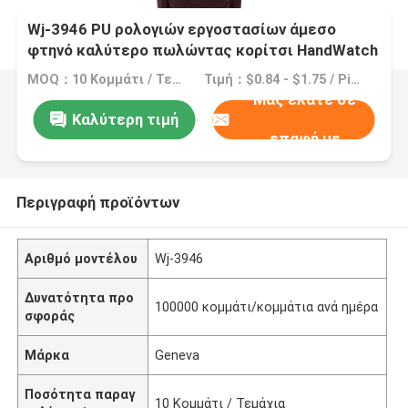
Wj-3946 PU ρολογιών εργοστασίων άμεσο
φτηνό καλύτερο πωλώντας κορίτσι HandWatch
ρολογιών γυναικών δέρματος προωθητικό για
MOQ：10 Κομμάτι / Τεμάχια
Τιμή：$0.84 - $1.75 / Pieces
το σπουδαστή
Μας ελάτε σε
Καλύτερη τιμή
επαφή με
Περιγραφή προϊόντων
Αριθμό μοντέλου
Wj-3946
Δυνατότητα προ
100000 κομμάτι/κομμάτια ανά ημέρα
σφοράς
Μάρκα
Geneva
Ποσότητα παραγ
10 Κομμάτι / Τεμάχια