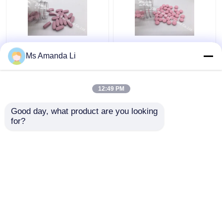
多ミネラル タブレット
歯科健康の日光の骨の
Ms Amanda Li
の骨の健康の補足は
ビタミンの補足VT4Qの
BT7Nを出血させること
ChewableビタミンDの
を止めます
タブレット
12:49 PM
ベストプライス
ベストプライス
Good day, what product are you looking 
for?
お問い合わせ
お問い合わせ
多くを見て下さい
ホーム
企業情報
お問い合わせ
Desktop Site
地図
プライバシーポリシー