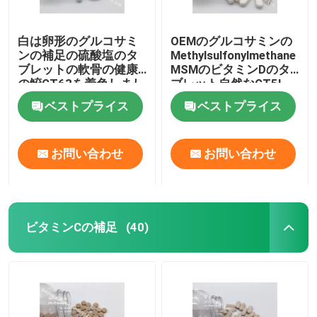
白は卵形のグルコサミ
OEMのグルコサミンの
ンの補足の硫酸塩のタ
Methylsulfonylmethane
ブレットの軟骨の健康
MSMのビタミンDのタ
の鮫GT63を着色しまし
ブレット自然なGT5L
た
ベストプライス
ベストプライス
お問い合わせ
お問い合わせ
ビタミンCの補足
(40)