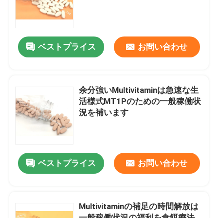
工場旅行
ベストプライス
お問い合わせ
品質管理
私達に連絡しなさい
余分強いMultivitaminは急速な生
活様式MT1Pのための一般稼働状
況を補います
ニュース
場合
ベストプライス
お問い合わせ
引用を要求しなさい
Multivitaminの補足の時間解放は
IVC補足
一般稼働状況の福利を食餌療法