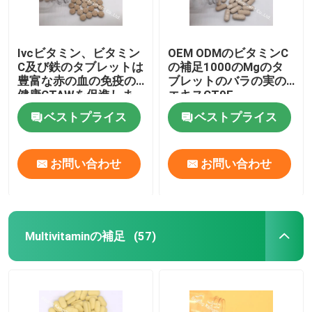
Ivcビタミン、ビタミン
OEM ODMのビタミンC
C及び鉄のタブレットは
の補足1000のMgのタ
豊富な赤の血の免疫の
ブレットのバラの実の
健康CTAWを促進しま
エキスCT9F
す
ベストプライス
ベストプライス
お問い合わせ
お問い合わせ
Multivitaminの補足
(57)