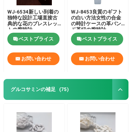
WJ-6534新しい到着の
WJ-8453良質のギフト
重量管理補足
独特な設計工場直接古
の白い方法女性の合金
典的な花のブレスレッ
の時計ケースの革バン
トの腕時計
ド革紐の腕時計
ベストプライス
ベストプライス
お問い合わせ
お問い合わせ
グルコサミンの補足
(75)