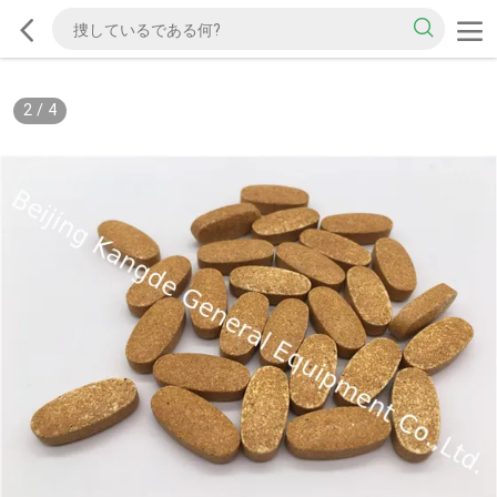
2
/
4