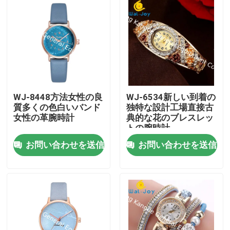
WJ-8448方法女性の良
WJ-6534新しい到着の
質多くの色白いバンド
独特な設計工場直接古
女性の革腕時計
典的な花のブレスレッ
トの腕時計
お問い合わせを送信
お問い合わせを送信
家
プロダクト
私達について