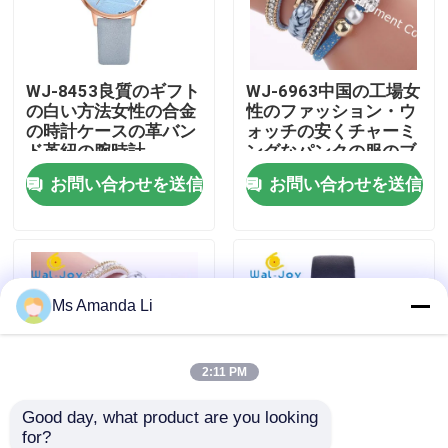
工場旅行
WJ-8453良質のギフト
WJ-6963中国の工場女
の白い方法女性の合金
性のファッション・ウ
品質管理
の時計ケースの革バン
ォッチの安くチャーミ
ド革紐の腕時計
ングなパンクの服のブ
レスレットのレディー
お問い合わせを送信
お問い合わせを送信
私達に連絡しなさい
ス・ウォッチ柔らかい
生地の女の子の腕時計
ニュース
Ms Amanda Li
場合
引用を要求しなさい
2:11 PM
Good day, what product are you looking 
IVC補足
for?
WJ-6963新しい到着の
WJ-6737 Alibaba中国