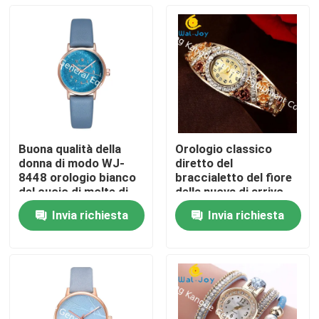
Buona qualità della
Orologio classico
donna di modo WJ-
diretto del
8448 orologio bianco
braccialetto del fiore
del cuoio di molte di
della nuova di arrivo
colori donne della
WJ-6534 fabbrica
Invia richiesta
Invia richiesta
banda
unica di progettazione
Casa
Prodotti
Circa noi