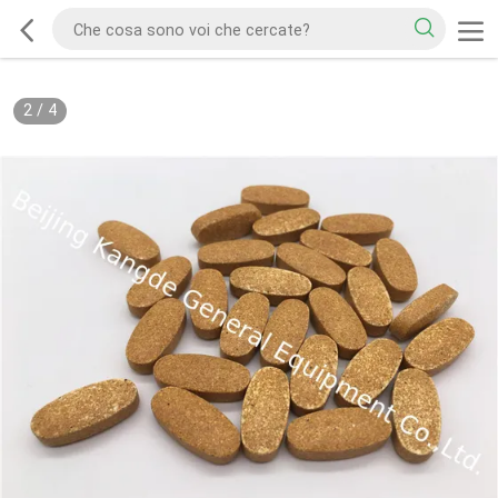
2
/
4