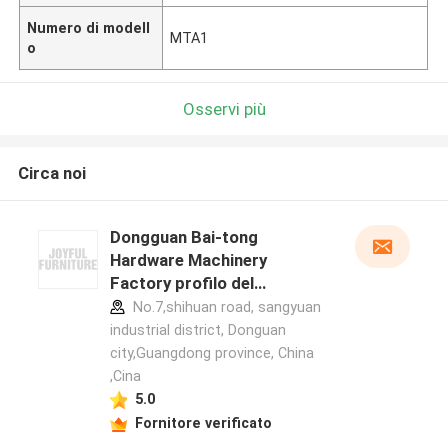
Numero di modell
MTA1
o
Osservi più
Circa noi
Dongguan Bai-tong
Hardware Machinery
Factory profilo del
produttore
No.7,shihuan road, sangyuan
industrial district, Donguan
city,Guangdong province, China
,Cina
5.0
Fornitore verificato