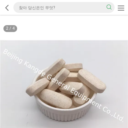
2
/
4