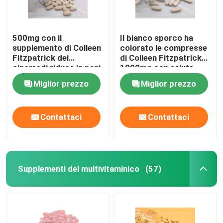
500mg con il
Il bianco sporco ha
supplemento di Colleen
colorato le compresse
Fitzpatrick dei
di Colleen Fitzpatrick
cinorrodi riduce in pani
1000mg con salute
la protezione
immune CT1D della
Miglior prezzo
Miglior prezzo
antiossidante CTDA di
compressa dei
salute immune
cinorrodi 30mg
Contattaci
Contattaci
Supplementi del multivitaminico
(57)