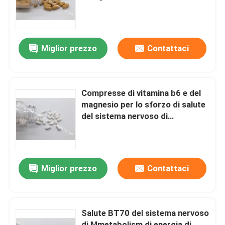
pani VT2J
Giro della fabbrica
Miglior prezzo
Contattaci
Controllo di qualità
Contattici
Compresse di vitamina b6 e del
magnesio per lo sforzo di salute
del sistema nervoso di
Notizie
Mmetabolism di energia &
l'energia BT54
Casi
Miglior prezzo
Contattaci
Richieda una citazione
Salute BT70 del sistema nervoso
IVC supplementi
di Mmetabolism di energia di