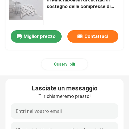
sostegno delle compresse di
vitamina b6 del magnesio
Supplementi della glucosamina
Supplemento di Colleen Fitzpatrick
Miglior prezzo
Contattaci
Supplementi del multivitaminico
Osservi più
Supplemento di salute dell'osso
Lasciate un messaggio
Integratore alimentare di erbe
Ti richiameremo presto!
Supplementi di sostegno di energia
Supplementi di nutrizione di sport