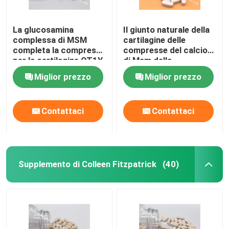
La glucosamina
Il giunto naturale della
complessa di MSM
cartilagine delle
completa la compressa
compresse del calcio
per la cartilagine OT1Y
di Msm della
di salute dei giunti
condroitina della
Miglior prezzo
Miglior prezzo
glucosamina completa
GT4J
Contattaci
Contattaci
Supplemento di Colleen Fitzpatrick
(40)