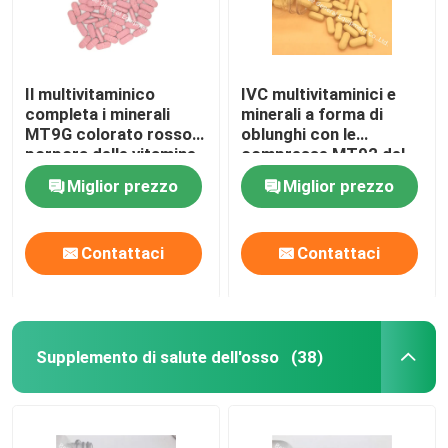
Il multivitaminico
IVC multivitaminici e
completa i minerali
minerali a forma di
MT9G colorato rosso
oblunghi con le
porpora delle vitamine
compresse MT92 del
della compressa
Acerola
Miglior prezzo
Miglior prezzo
Contattaci
Contattaci
Supplemento di salute dell'osso
(38)