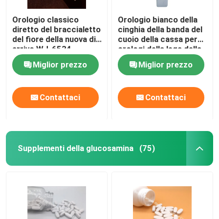
Orologio classico
Orologio bianco della
Supplementi della gestione del peso
diretto del braccialetto
cinghia della banda del
del fiore della nuova di
cuoio della cassa per
arrivo WJ-6534
orologi della lega della
fabbrica unica di
donna di modo del
Miglior prezzo
Miglior prezzo
progettazione
regalo di buona qualità
WJ-8453
Contattaci
Contattaci
Supplementi della glucosamina
(75)