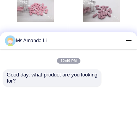
Supplementi dentari
Il multi supplemento
VT4Q, compresse
minerale di salute
Ms Amanda Li
masticabili delle
dell'osso della
vitamine dell'osso del
compressa smette di
sole di salute di
sanguinare BT7N
12:49 PM
Miglior prezzo
Miglior prezzo
vitamina D
Good day, what product are you looking 
for?
Contattaci
Contattaci
Osservi più
Casa
Circa noi
Contattaci
Desktop Site
Mappa del sito
Politica sulla privacy