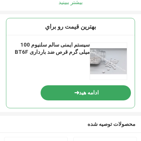
بیشتر ببینید
بهترين قيمت رو براي
سیستم ایمنی سالم سلنیوم 100
میلی گرم قرص ضد بارداری BT6F
ادامه هید
محصولات توصیه شده