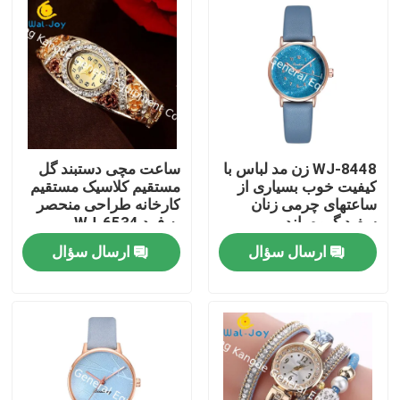
WJ-8448 زن مد لباس با
ساعت مچی دستبند گل
کیفیت خوب بسیاری از
مستقیم کلاسیک مستقیم
ساعتهای چرمی زنان
کارخانه طراحی منحصر
سفید گروه باند
به فرد WJ-6534
ارسال سؤال
ارسال سؤال
خانه
محصولات
درباره ما