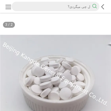
3
/
2