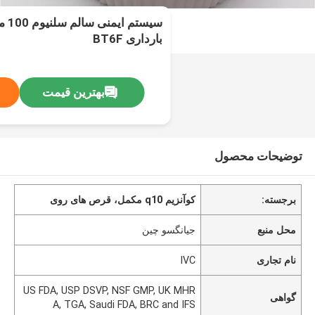
سیست
بارداری BT6F
بهترین قیمت
توضیحات محصول
برجسته:
کوآنزیم q10 مکمل، قرص های روی
محل منبع
جیانگسو چین
نام تجاری
IVC
US FDA, USP DSVP, NSF GMP, UK MHR
گواهی
A, TGA, Saudi FDA, BRC and IFS