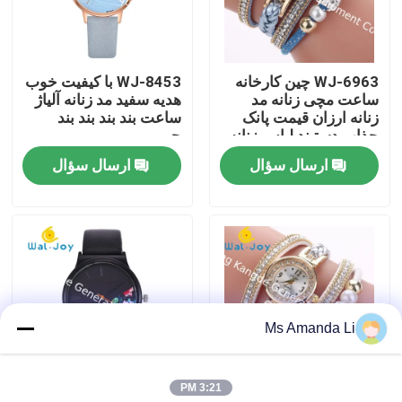
تور کارخانه
WJ-6963 چین کارخانه
WJ-8453 با کیفیت خوب
ساعت مچی زنانه مد
هدیه سفید مد زنانه آلیاژ
کنترل کیفیت
زنانه ارزان قیمت پانک
ساعت بند بند بند بند
جذاب دستبند لباس زنانه
چرمی
ساعت پارچه ای نرم
ارسال سؤال
ارسال سؤال
با ما تماس بگیرید
پارچه ای ساعت مچی
اخبار
موارد
Ms Amanda Li
درخواست نقل قول
3:21 PM
مکمل IVC
WJ-6737 Alibaba
WJ-6963 New Arrival