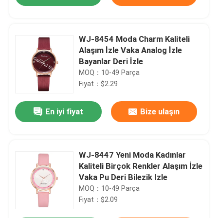
WJ-8454 Moda Charm Kaliteli
Alaşım İzle Vaka Analog İzle
Bayanlar Deri İzle
MOQ：10-49 Parça
Fiyat：$2.29
En iyi fiyat
Bize ulaşın
Ev
WJ-8447 Yeni Moda Kadınlar
Kaliteli Birçok Renkler Alaşım İzle
Vaka Pu Deri Bilezik Izle
Ürün:% s
MOQ：10-49 Parça
Fiyat：$2.09
Hakkımızda