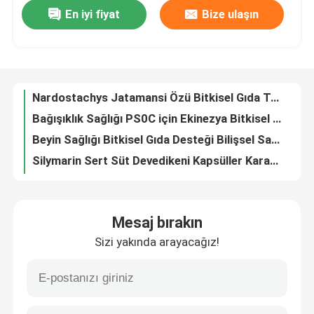
En iyi fiyat
Bize ulaşın
Uyku Sağlık Bitkisel Gıda Takviyesi Botanik PT2R, Kediotu Kökü Ekstresi Tabletler
Stres ve Enerji Gevşemeyi Destekler Lemon Balm Diyet Ek PC1T, Sakinleştirici Kapsüller
Fabrika turu
Kardiyovasküler Sağlık Bitkisel Gıda Takviyesi Bağ Doku Sağlık PT2T Aescimax Tabletler
Nardostachys Jatamansi Özü Bitkisel Gıda Takviyesi Sinir Sisteminin Korunmasına Yardımcı Olur PT2P
Kalite kontrol
Bağışıklık Sağlığı PS0C için Ekinezya Bitkisel Gıda Takviyesi Softgel eşit
Beyin Sağlığı Bitkisel Gıda Desteği Bilişsel Sağlığı Destekler PT29
Bizimle iletişime geçin
Silymarin Sert Süt Devedikeni Kapsüller Karaciğer Sağlık Silydianin Ve Silychristin PC2K
OEM ODM Kore Ginseng Tablet, Enerji Stresine Gıda Dönüştürme PT1Q&#39;üne Yardımcı Olur
Haberler
Multiplex Süt Devedikeni Tabletler Karaciğer Sağlığı Silybin, Silydianin Ve Silychristin PT1W
Hepatoprotective Tabletler Bitkisel Gıda Takviyesi Vasküler Sindirim Karaciğer Sağlık Tabletler PT2A
Vakalar
Mesaj bırakın
Kabak Çekirdeği Yağı Softgel Botanik Bitkisel Sağlık Takviyeleri Prostat Sağlıklı Kardiyovasküler PS09 Için
Sizi yakında arayacağız!
Paranasal Sinüs Doğal İnflamasyon Tepki Solunum Sistemi Için Bitkisel Takviyeler PT1P
Bir teklif isteği
VB Karmaşık Enerji Destek Takviyeleri MT5R, Günlük Enerji Takviyesi
Yiyecekleri Enerji Erkek Arginmax Tablet MT8F&#39;ye Dönüştürmeye Yardımcı Olur, Enerji Takviyesi
IVC Takviyeler
Mult Vitamin Enerji Destek Takviyesi Tableti Sinir Sisteminin Korunmasına Yardımcı Olur MT94