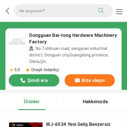
Dongguan Bai-tong Hardware Machinery
Factory
No.7,shihuan road, sangyuan industrial
district, Donguan city,Guangdong province,
China,Çin
5.0
Onaylı tedarikçi
Şimdi ara
Bize ulaşın
Ürünler
Hakkımızda
WJ-6534 Yeni Geliş Benzersiz