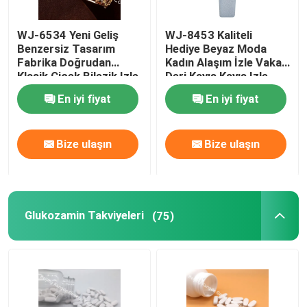
Göz Sağlığı Takviyeleri
WJ-6534 Yeni Geliş
WJ-8453 Kaliteli
Benzersiz Tasarım
Hediye Beyaz Moda
Fabrika Doğrudan
Kadın Alaşım İzle Vaka
Çiğnenebilir Softgels
Klasik Çiçek Bilezik Izle
Deri Kayış Kayış Izle
En iyi fiyat
En iyi fiyat
Vejetaryen Softgels
Bize ulaşın
Bize ulaşın
Balık Yağı Takviyeleri
Sinir Sistemi Takviyeleri
Glukozamin Takviyeleri
(75)
Kadın Sağlığı Takviyeleri
E vitamini takviyesi