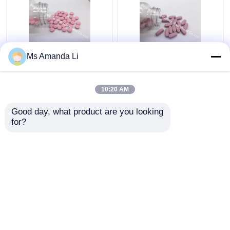
Ms Amanda Li
Diş Sağlığı Sunshine
Multi Mineral Tablet
Kemik Vitaminleri
Kemik Sağlığı Takviyesi
Takviyeleri VT4Q,
BT7N Kanamasını
10:20 AM
Çiğnenebilir D Vitamini
Durdurdu
Tabletler
En iyi fiyat
En iyi fiyat
Good day, what product are you looking 
for?
Bize ulaşın
Bize ulaşın
Daha fazla göster
Ana sayfa
Hakkımızda
Bize ulaşın
Desktop Site