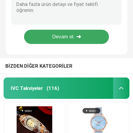
VB100 Karmaşık Doğal Enerji Takviyeleri / Multivitamin Tabletleri VT2J
Glukozamin Takviyeleri
Magnezyum ve B6 Vitamini İçin Enerji Mmetabolizma Tabletleri Sinir Sistemi Sağlık Stresi ve Enerji BT54
Magnezyum B6 Vitamini Tabletler Desteklenen Enerji Mmetabolizma Sinir Sistemi Sağlık BT70
Oval Şekilli Enerji Destek Takviyeleri Magnezyum Sitrat + B6 Vitamini 150mg BT72
C vitamini takviyesi
B - Karmaşık Klasik Enerji Destek Takviyeleri, Sinir Sisteminin Korunmasına Yardımcı Olur VT4D
Multivitamin Takviyeler
BİZDEN DİĞER KATEGORİLER
Kemik Sağlığı Takviyesi
IVC Takviyeler
(116)
Bitkisel besin takviyesi
Enerji Destek Takviyeleri
Spor beslenme takviyeleri