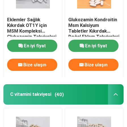
Kilo Yönetimi Takviyeleri
Eklemler Sağlık
Glukozamin Kondroitin
Kıkırdak OT1Y için
Msm Kalsiyum
MSM Kompleksi
Tabletler Kıkırdak
Glukozamin Takviyeleri
Doğal Eklem Takviyeleri
Tablet
GT4J
En iyi fiyat
En iyi fiyat
Bize ulaşın
Bize ulaşın
C vitamini takviyesi
(40)