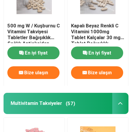
500 mg W / Kuşburnu C
Kapalı Beyaz Renkli C
Vitamini Takviyesi
Vitamini 1000mg
Tabletler Bağışıklık
Tablet Kalçalar 30 mg
Sağlık Antioksidan
Tablet Bağışıklık
Koruma CTDA
Sağlığı CT1D
En iyi fiyat
En iyi fiyat
Bize ulaşın
Bize ulaşın
Multivitamin Takviyeler
(57)